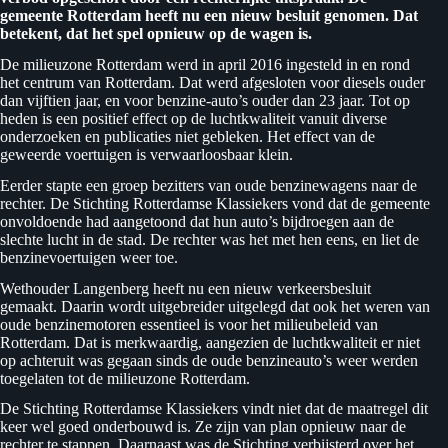
gemeente Rotterdam heeft nu een nieuw besluit genomen. Dat
betekent, dat het spel opnieuw op de wagen is.
De milieuzone Rotterdam werd in april 2016 ingesteld in en rond
het centrum van Rotterdam. Dat werd afgesloten voor diesels ouder
dan vijftien jaar, en voor benzine-auto’s ouder dan 23 jaar. Tot op
heden is een positief effect op de luchtkwaliteit vanuit diverse
onderzoeken en publicaties niet gebleken. Het effect van de
geweerde voertuigen is verwaarloosbaar klein.
Eerder stapte een groep bezitters van oude benzinewagens naar de
rechter. De Stichting Rotterdamse Klassiekers vond dat de gemeente
onvoldoende had aangetoond dat hun auto’s bijdroegen aan de
slechte lucht in de stad. De rechter was het met hen eens, en liet de
benzinevoertuigen weer toe.
Wethouder Langenberg heeft nu een nieuw verkeersbesluit
gemaakt. Daarin wordt uitgebreider uitgelegd dat ook het weren van
oude benzinemotoren essentieel is voor het milieubeleid van
Rotterdam. Dat is merkwaardig, aangezien de luchtkwaliteit er niet
op achteruit was gegaan sinds de oude benzineauto’s weer werden
toegelaten tot de milieuzone Rotterdam.
De Stichting Rotterdamse Klassiekers vindt niet dat de maatregel dit
keer wel goed onderbouwd is. Ze zijn van plan opnieuw naar de
rechter te stappen. Daarnaast was de Stichting verbijsterd over het