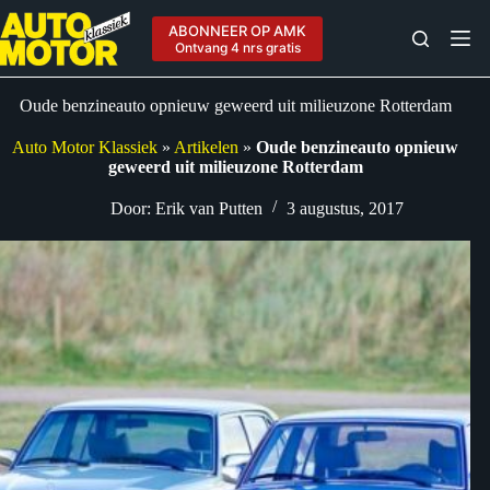
Ga
naar
ABONNEER OP AMK
de
Ontvang 4 nrs gratis
inhoud
Oude benzineauto opnieuw geweerd uit milieuzone Rotterdam
Auto Motor Klassiek
»
Artikelen
»
Oude benzineauto opnieuw
geweerd uit milieuzone Rotterdam
Door:
Erik van Putten
3 augustus, 2017