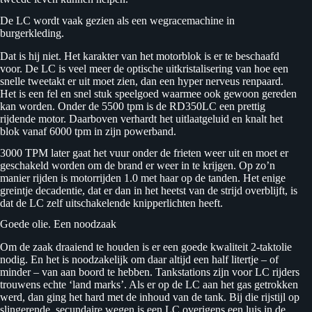
De LC wordt vaak gezien als een wegracemachine in
burgerkleding.
Dat is hij niet. Het karakter van het motorblok is er te beschaafd
voor. De LC is veel meer de optische uitkristalisering van hoe een
snelle tweetakt er uit moet zien, dan een hyper nerveus renpaard.
Het is een fel en snel stuk speelgoed waarmee ook gewoon gereden
kan worden. Onder de 5500 tpm is de RD350LC een prettig
rijdende motor. Daarboven verhardt het uitlaatgeluid en knalt het
blok vanaf 6000 tpm in zijn powerband.
3000 TPM later gaat het vuur onder de frieten weer uit en moet er
geschakeld worden om de brand er weer in te krijgen. Op zo’n
manier rijden is motorrijden 1.0 met haar op de tanden. Het enige
greintje decadentie, dat er dan in het heetst van de strijd overblijft, is
dat de LC zelf uitschakelende knipperlichten heeft.
Goede olie. Een noodzaak
Om de zaak draaiend te houden is er een goede kwaliteit 2-taktolie
nodig. En het is noodzakelijk om daar altijd een half litertje – of
minder – van aan boord te hebben. Tankstations zijn voor LC rijders
trouwens echte ‘land marks’. Als er op de LC aan het gas getrokken
werd, dan ging het hard met de inhoud van de tank. Bij die rijstijl op
slingerende, secundaire wegen is een LC overigens een luis in de