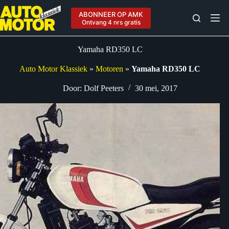
Ga
naar
ABONNEER OP AMK
de
Ontvang 4 nrs gratis
inhoud
Yamaha RD350 LC
Auto Motor Klassiek
»
Motoren
»
Yamaha RD350 LC
Door:
Dolf Peeters
30 mei, 2017