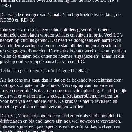
Yamaha de ultieme tweetakt street fighter: de RD 350 LC (1979-
1983)
Dat was de opvolger van Yamaha’s luchtgekoelde tweetakten, de
RD350 en RD400
Intussen is zo’n LC al een echte cult fiets geworden. Goede,
originele exemplaren worden schaars en stijgen in prijs. Veel LC’s
hebben op circuits gerend. Dat heeft ze doorgaans een hard leven
laten lijden waarbij er al voor de start allerlei dingen afgeschroefd
(en weggegooid) werden. Door strak bochtenwerk en schuifpartijen
vielen de uitlaten ook onder de noemer ‘slijtagedelen’. Maar let dus
goed op oud zeer bij de aanschaf van een LC.
Technisch gesproken zit zo’n LC goed in elkaar
Als het eens mis gaat, dan is dat op de bekende tweetaktmanieren:
vastlopers of gaten in de zuigers. Vervanging van onderdelen
‘boven de gordel’ is daar dan nog steeds de oplossing. En oh ja: kijk
even wat er waarom mis is gegaan. Krukasproblemen waren tot
voor kort van een andere orde. De krukas is niet te reviseren en
moet in geval van ellende vervangen worden.
Daar zag Yamaha de onderdelen heel zuiver als verdienmodel. De
drijfstangen en big end lagers zijn nog wel gewoon te vervangen.
Intussen zijn er een paar specialisten die zo’n krukas wel aan een
tweede leven kunnen helpen.