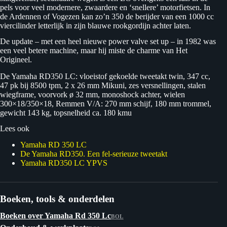
pels voor veel modernere, zwaardere en ‘snellere’ motorfietsen. In
de Ardennen of Vogezen kan zo’n 350 de berijder van een 1000 cc
viercilinder letterlijk in zijn blauwe rookgordijn achter laten.
De update – met een heel nieuwe power valve set up – in 1982 was
een veel betere machine, maar hij miste de charme van Het
Origineel.
De Yamaha RD350 LC: vloeistof gekoelde tweetakt twin, 347 cc,
47 pk bij 8500 tpm, 2 x 26 mm Mikuni, zes versnellingen, stalen
wiegframe, voorvork ø 32 mm, monoshock achter, wielen
300×18/350×18, Remmen V/A: 270 mm schijf, 180 mm trommel,
gewicht 143 kg, topsnelheid ca. 180 kmu
Lees ook
Yamaha RD 350 LC
De Yamaha RD350. Een fel-serieuze tweetakt
Yamaha RD350 LC YPVS
Boeken, tools & onderdelen
Boeken over Yamaha Rd 350 Lc
BOL