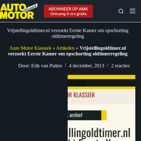
Ga
naar
ABONNEER OP AMK
de
Ontvang 4 nrs gratis
inhoud
Vrijstellingoldtimer.nl verzoekt Eerste Kamer om opschorting
oldtimerregeling
Auto Motor Klassiek
»
Artikelen
»
Vrijstellingoldtimer.nl
verzoekt Eerste Kamer om opschorting oldtimerregeling
Door:
Erik van Putten
4 december, 2013
2 reacties