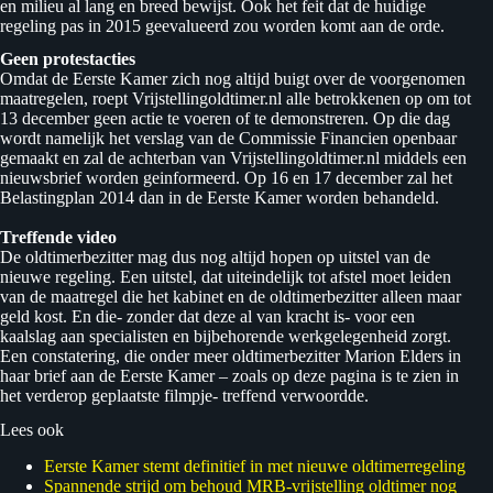
en milieu al lang en breed bewijst. Ook het feit dat de huidige
regeling pas in 2015 geevalueerd zou worden komt aan de orde.
Geen protestacties
Omdat de Eerste Kamer zich nog altijd buigt over de voorgenomen
maatregelen, roept Vrijstellingoldtimer.nl alle betrokkenen op om tot
13 december geen actie te voeren of te demonstreren. Op die dag
wordt namelijk het verslag van de Commissie Financien openbaar
gemaakt en zal de achterban van Vrijstellingoldtimer.nl middels een
nieuwsbrief worden geinformeerd. Op 16 en 17 december zal het
Belastingplan 2014 dan in de Eerste Kamer worden behandeld.
Treffende video
De oldtimerbezitter mag dus nog altijd hopen op uitstel van de
nieuwe regeling. Een uitstel, dat uiteindelijk tot afstel moet leiden
van de maatregel die het kabinet en de oldtimerbezitter alleen maar
geld kost. En die- zonder dat deze al van kracht is- voor een
kaalslag aan specialisten en bijbehorende werkgelegenheid zorgt.
Een constatering, die onder meer oldtimerbezitter Marion Elders in
haar brief aan de Eerste Kamer – zoals op deze pagina is te zien in
het verderop geplaatste filmpje- treffend verwoordde.
Lees ook
Eerste Kamer stemt definitief in met nieuwe oldtimerregeling
Spannende strijd om behoud MRB-vrijstelling oldtimer nog