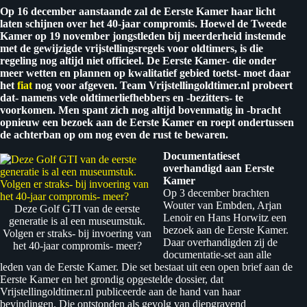
Op 16 december aanstaande zal de Eerste Kamer haar licht
laten schijnen over het 40-jaar compromis. Hoewel de Tweede
Kamer op 19 november jongstleden bij meerderheid instemde
met de gewijzigde vrijstellingsregels voor oldtimers, is die
regeling nog altijd niet officieel. De Eerste Kamer- die onder
meer wetten en plannen op kwalitatief gebied toetst- moet daar
het
fiat
nog voor afgeven. Team Vrijstellingoldtimer.nl probeert
dat- namens vele oldtimerliefhebbers en -bezitters- te
voorkomen. Men spant zich nog altijd bovenmatig in -bracht
opnieuw een bezoek aan de Eerste Kamer en roept ondertussen
de achterban op om nog even de rust te bewaren.
Documentatieset
overhandigd aan Eerste
Kamer
Op 3 december brachten
Wouter van Embden, Arjan
Deze Golf GTI van de eerste
Lenoir en Hans Horwitz een
generatie is al een museumstuk.
bezoek aan de Eerste Kamer.
Volgen er straks- bij invoering van
Daar overhandigden zij de
het 40-jaar compromis- meer?
documentatie-set aan alle
leden van de Eerste Kamer. Die set bestaat uit een open brief aan de
Eerste Kamer en het grondig opgestelde dossier, dat
Vrijstellingoldtimer.nl publiceerde aan de hand van haar
bevindingen. Die ontstonden als gevolg van diepgravend