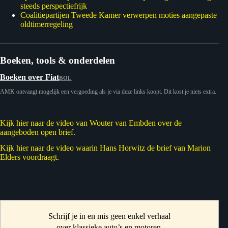
steeds perspectiefrijk
Coalitiepartijen Tweede Kamer verwerpen moties aangepaste
oldtimerregeling
Boeken, tools & onderdelen
Boeken over Fiat
BOL
AMK ontvangt mogelijk een vergoeding als je via deze links koopt. Dit kost je niets extra.
Kijk hier naar de video van Wouter van Embden over de
aangeboden open brief.
Kijk hier naar de video waarin Hans Horwitz de brief van Marion
Elders voordraagt.
Schrijf je in en mis geen enkel verhaal
over klassieke auto’s en motoren.