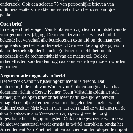
onderzoek. Ook een selectie 75 van persoonlijke brieven van
oldtimersbezitters maakte onderdeel uit van het overhandigde
pakket.
Open brief
In de open brief vragen Van Embden en zijn team om uitstel van de
voorgenomen wijziging. De reden hiervoor is u waarschijnlijk
bekend: het verschaft alle betrokkenen extra tijd om de maatregel
nogmaals objectief te onderzoeken. De meest belangrijke pijlers in
dat onderzoek zijn de(financiële)uitvoerbaarheid, het nut, de
noodzaak en de rechtmatigheid van de maatregel. Ook de
milieueffecten zouden dan nogmaals onder de loep moeten worden
genomen.
Argumentatie nogmaals in beeld
Het verzoek vanuit Vrijstellingoldtimer.nl is terecht. Dat
onderschrijft de club van Wouter van Embden -nogmaals- in haar
document richting Eerste Kamer. Team Vrijstellingoldtimer stelt
namelijk in de open brief onder meer nadrukkelijk- en terecht-
vraagtekens bij de frequentie van maatregelen ten aanzien van de
oldtimerbezitter (drie keer in vier jaar een nadelige wijziging) en de
door Staatssecretaris Weekers en zijn gevolg veel te hoog
ingeschatte belastingopbrengsten. Ook de toegevoegde waarde van
de nieuwe maatregel wordt ernstig in twijfel getrokken, omdat het
Amendement Van Vliet het nut ten aanzien van teruglopende import