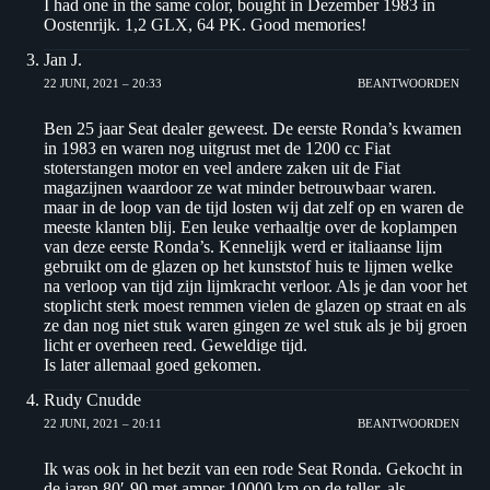
I had one in the same color, bought in Dezember 1983 in
Oostenrijk. 1,2 GLX, 64 PK. Good memories!
Jan J.
22 JUNI, 2021 – 20:33
BEANTWOORDEN
Ben 25 jaar Seat dealer geweest. De eerste Ronda’s kwamen
in 1983 en waren nog uitgrust met de 1200 cc Fiat
stoterstangen motor en veel andere zaken uit de Fiat
magazijnen waardoor ze wat minder betrouwbaar waren.
maar in de loop van de tijd losten wij dat zelf op en waren de
meeste klanten blij. Een leuke verhaaltje over de koplampen
van deze eerste Ronda’s. Kennelijk werd er italiaanse lijm
gebruikt om de glazen op het kunststof huis te lijmen welke
na verloop van tijd zijn lijmkracht verloor. Als je dan voor het
stoplicht sterk moest remmen vielen de glazen op straat en als
ze dan nog niet stuk waren gingen ze wel stuk als je bij groen
licht er overheen reed. Geweldige tijd.
Is later allemaal goed gekomen.
Rudy Cnudde
22 JUNI, 2021 – 20:11
BEANTWOORDEN
Ik was ook in het bezit van een rode Seat Ronda. Gekocht in
de jaren 80′-90,met amper 10000 km op de teller, als