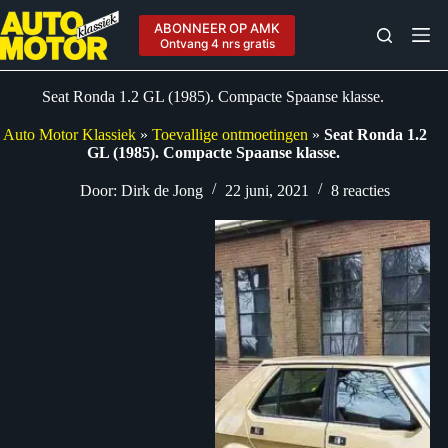
Ga
naar
ABONNEER OP AMK
de
Ontvang 4 nrs gratis
inhoud
Seat Ronda 1.2 GL (1985). Compacte Spaanse klasse.
Auto Motor Klassiek
»
Toevallige ontmoetingen
»
Seat Ronda 1.2
GL (1985). Compacte Spaanse klasse.
Door:
Dirk de Jong
22 juni, 2021
8 reacties