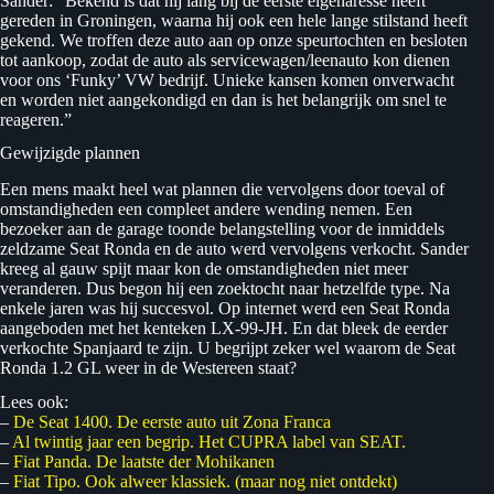
Sander: “Bekend is dat hij lang bij de eerste eigenaresse heeft
gereden in Groningen, waarna hij ook een hele lange stilstand heeft
gekend. We troffen deze auto aan op onze speurtochten en besloten
tot aankoop, zodat de auto als servicewagen/leenauto kon dienen
voor ons ‘Funky’ VW bedrijf. Unieke kansen komen onverwacht
en worden niet aangekondigd en dan is het belangrijk om snel te
reageren.”
Gewijzigde plannen
Een mens maakt heel wat plannen die vervolgens door toeval of
omstandigheden een compleet andere wending nemen. Een
bezoeker aan de garage toonde belangstelling voor de inmiddels
zeldzame Seat Ronda en de auto werd vervolgens verkocht. Sander
kreeg al gauw spijt maar kon de omstandigheden niet meer
veranderen. Dus begon hij een zoektocht naar hetzelfde type. Na
enkele jaren was hij succesvol. Op internet werd een Seat Ronda
aangeboden met het kenteken LX-99-JH. En dat bleek de eerder
verkochte Spanjaard te zijn. U begrijpt zeker wel waarom de Seat
Ronda 1.2 GL weer in de Westereen staat?
Lees ook:
–
De Seat 1400. De eerste auto uit Zona Franca
–
Al twintig jaar een begrip. Het CUPRA label van SEAT.
–
Fiat Panda. De laatste der Mohikanen
–
Fiat Tipo. Ook alweer klassiek. (maar nog niet ontdekt)