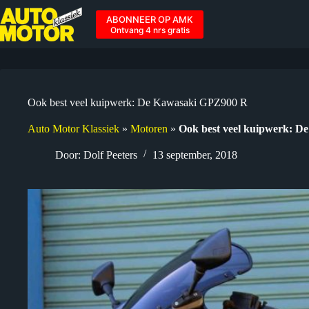
Ga
naar
ABONNEER OP AMK
de
Ontvang 4 nrs gratis
inhoud
Ook best veel kuipwerk: De Kawasaki GPZ900 R
Auto Motor Klassiek
»
Motoren
»
Ook best veel kuipwerk: 
Door:
Dolf Peeters
13 september, 2018