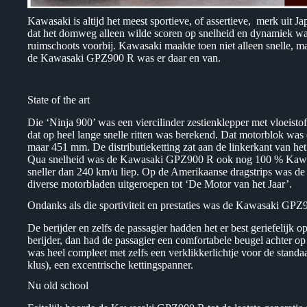
Kawasaki is altijd het meest sportieve, of assertieve, merk uit Ja
dat het domweg alleen wilde scoren op snelheid en dynamiek was i
ruimschoots voorbij. Kawasaki maakte toen niet alleen snelle, 
de Kawasaki GPZ900 R was er daar en van.
State of the art
Die ‘Ninja 900’ was een viercilinder zestienklepper met vloeist
dat op heel lange snelle ritten was berekend. Dat motorblok was
maar 451 mm. De distributieketting zat aan de linkerkant van het
Qua snelheid was de Kawasaki GPZ900 R ook nog 100 % Kawasak
sneller dan 240 km/u liep. Op de Amerikaanse dragstrips was d
diverse motorbladen uitgeroepen tot ‘De Motor van het Jaar’.
Ondanks als die sportiviteit en prestaties was de Kawasaki GPZ
De berijder en zelfs de passagier hadden het er best geriefelijk o
berijder, dan had de passagier een comfortabele beugel achter o
was heel compleet met zelfs een verklikkerlichtje voor de stan
klus), een excentrische kettingspanner.
Nu old school