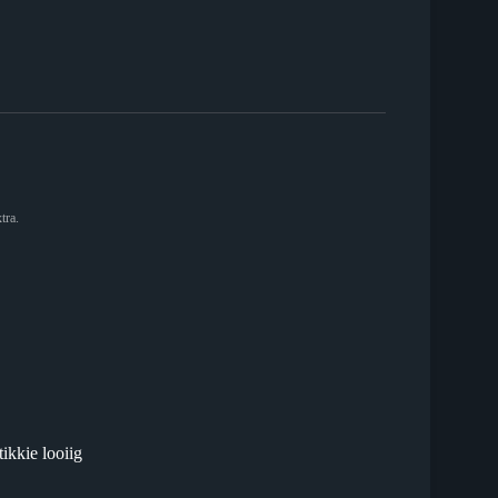
tra.
tikkie looiig