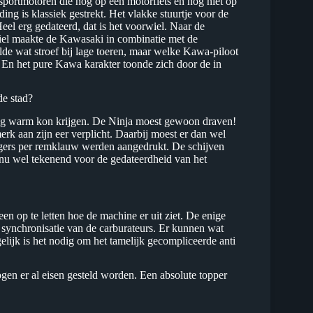
sportmotoren die nog op een motorfiets en nog niet op
ding is klassiek gestrekt. Het vlakke stuurtje voor de
Heel erg gedateerd, dat is het voorwiel. Naar de
iel maakte de Kawasaki in combinatie met de
de wat stroef bij lage toeren, maar welke Kawa-piloot
 En het pure Kawa karakter toonde zich door de in
e stad?
rdig warm kon krijgen. De Ninja moest gewoon draven!
rk aan zijn eer verplicht. Daarbij moest er dan wel
gers per remklauw werden aangedrukt. De schijven
 nu wel tekenend voor de gedateerdheid van het
en op te letten hoe de machine er uit ziet. De enige
 synchronisatie van de carburateurs. Er kunnen wat
lijk is het nodig om het tamelijk gecompliceerde anti
en er al eisen gesteld worden. Een absolute topper