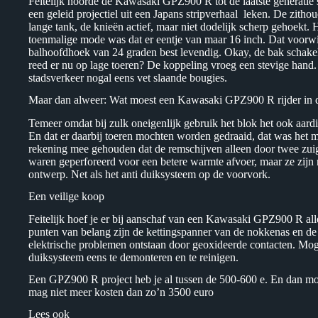
Feitelijk hoorde de Kawasaki GPZ900 R tot de laatste generatie 
een geleid projectiel uit een Japans stripverhaal leken. De zithou
lange tank, de knieën actief, maar niet dodelijk scherp gehoekt. 
toenmalige mode was dat er eentje van maar 16 inch. Dat voorw
balhoofdhoek van 24 graden best levendig. Okay, de bak schakel
reed er nu op lage toeren? De koppeling vroeg een stevige hand.
stadsverkeer nogal eens vet slaande bougies.
Maar dan alweer: Wat moest een Kawasaki GPZ900 R rijder in d
Temeer omdat bij zulk oneigenlijk gebruik het blok het ook aa
En dat er daarbij toeren mochten worden gedraaid, dat was het me
rekening mee gehouden dat de remschijven alleen door twee zui
waren geperforeerd voor een betere warmte afvoer, maar ze zijn
ontwerp. Net als het anti duiksysteem op de voorvork.
Een veilige koop
Feitelijk hoef je er bij aanschaf van een Kawasaki GPZ900 R alle
punten van belang zijn de kettingspanner van de nokkenas en de
elektrische problemen ontstaan door geoxideerde contacten. Moge
duiksysteem eens te demonteren en te reinigen.
Een GPZ900 R project heb je al tussen de 500-600 e. En dan mog
mag niet meer kosten dan zo’n 3500 euro
Lees ook