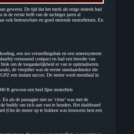
pan geweest. De tijd dat het merk als enige insteek had
n de eerste helft van de tachtiger jaren al
maar ook betrouwbare en goed sturende motorfietsen. En
ofkoeling, een zes versnellingsbak en een smeersysteem
 daarbij verrassend compact en had een breedte van
 blok om de toegankelijkheid er van te optimaliseren.
i, de vierpitter was de eerste standaardmotor die
e GPZ een instant succes. De motor werd mondiaal in
900 R gewoon een heel fijne motorfiets
p. En als de passagier niet zo ‘close’ was met de
p de buddy om zich aan vast te houden. Het dashboard
daard (Om de motor op te bokken was trouwens best een