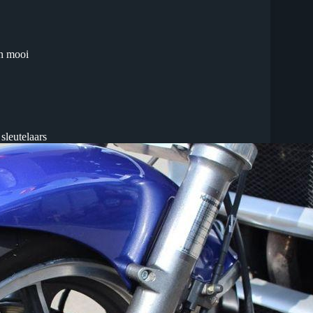
en mooi
sleutelaars