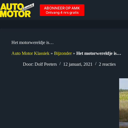
Ga
naar
ABONNEER OP AMK
de
Ontvang 4 nrs gratis
inhoud
Het motorwereldje is…
Auto Motor Klassiek
»
Bijzonder
»
Het motorwereldje is…
Door:
Dolf Peeters
12 januari, 2021
2 reacties