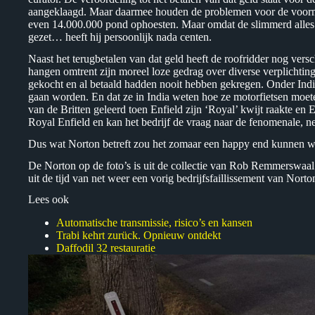
aangeklaagd. Maar daarmee houden de problemen voor de voorma
even 14.000.000 pond ophoesten. Maar omdat de slimmerd alles 
gezet… heeft hij persoonlijk nada centen.
Naast het terugbetalen van dat geld heeft de roofridder nog vers
hangen omtrent zijn moreel loze gedrag over diverse verplichtin
gekocht en al betaald hadden nooit hebben gekregen. Onder Indi
gaan worden. En dat ze in India weten hoe ze motorfietsen moet
van de Britten geleerd toen Enfield zijn ‘Royal’ kwijt raakte en 
Royal Enfield en kan het bedrijf de vraag naar de fenomenale, ne
Dus wat Norton betreft zou het zomaar een happy end kunnen w
De Norton op de foto’s is uit de collectie van Rob Remmerswaal
uit de tijd van net weer een vorig bedrijfsfaillissement van Norto
Lees ook
Automatische transmissie, risico’s en kansen
Trabi kehrt zurück. Opnieuw ontdekt
Daffodil 32 restauratie