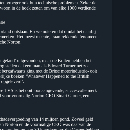
nten vroeger ook hun technische problemen. Zeker de
gewoon in de hoek zetten om van elke 1000 verdiende
sie
rland ontstaan. En we noteren dat omdat het daarbij
rmerken. Het meest recente, traantrekkende fenomeen
sche Norton.
Engeland’ uitgevonden, maar de Britten hebben het
nog stellen dat een man als Edward Turner net zo
et bergafwaarts ging met de Britse motorindustrie- ooit
rlijke boeken ‘Whatever Happened to the British
y opgeleverd’.
ase TVS is het ooit toonaangevende, succesvolle merk
aal voor voormalig Norton CEO Stuart Garner, een
n schadevergoeding van 14 miljoen pond. Zoveel geld
van Norton en de voormalige CEO was daarvan de
 de overwinning van 30 investeerders die Garner hebben