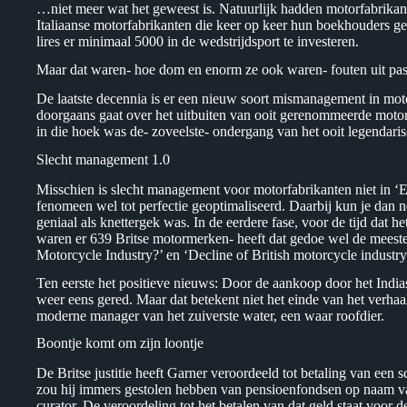
…niet meer wat het geweest is. Natuurlijk hadden motorfabrika
Italiaanse motorfabrikanten die keer op keer hun boekhouders 
lires er minimaal 5000 in de wedstrijdsport te investeren.
Maar dat waren- hoe dom en enorm ze ook waren- fouten uit pas
De laatste decennia is er een nieuw soort mismanagement in moto
doorgaans gaat over het uitbuiten van ooit gerenommeerde moto
in die hoek was de- zoveelste- ondergang van het ooit legendari
Slecht management 1.0
Misschien is slecht management voor motorfabrikanten niet in ‘
fenomeen wel tot perfectie geoptimaliseerd. Daarbij kun je dan 
geniaal als knettergek was. In de eerdere fase, voor de tijd dat h
waren er 639 Britse motormerken- heeft dat gedoe wel de meeste
Motorcycle Industry?’ en ‘Decline of British motorcycle industr
Ten eerste het positieve nieuws: Door de aankoop door het Indi
weer eens gered. Maar dat betekent niet het einde van het verh
moderne manager van het zuiverste water, een waar roofdier.
Boontje komt om zijn loontje
De Britse justitie heeft Garner veroordeeld tot betaling van ee
zou hij immers gestolen hebben van pensioenfondsen op naam 
curator. De veroordeling tot het betalen van dat geld staat voor