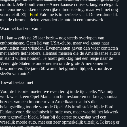
comfort. Jelle houdt van de Amerikaanse cruisers, lang en elegant,
met enorme vlakken en een rijke uitmonstering, maar wel met oog
voor detail. Zijn
Ford
Fairlane is in perfecte staat. De two-tone lak
met de chromen delen verandert de auto in een kunstwerk.
Waar het hart vol van is
Hij kan – zelfs na 25 jaar bezit – nog steeds overlopen van
enthousiasme. Geen lid van USA-clubs, maar wel graag naar
activiteiten met vrienden. Evenementen geven dan weer contacten
met andere liefhebbers, allemaal mensen die de Amerikaanse auto’s
in stand willen houden. Je hoeft gelukkig niet een reisje naar de
Verenigde Staten te ondernemen om de grote Amerikanen te
bewonderen. De jaren 60 waren het gouden tijdperk voor deze
sleeën van auto’s.
Toeval bestaat niet
Voor de historie moeten we even terug in de tijd. Jelle: “Na mijn
werk was ik een Opel Manta aan het restaureren en kreeg spontaan
bezoek van een importeur van Amerikaanse auto’s die
belangstelling toonde voor de Opel. Als inruil stelde hij de Ford
Fairlane voor, die technisch in orde was, maar waarbij het lakwerk
een tegenvaller bleek. Maar bij de eerste oogopslag wel een
vreselijk mooie auto, met een zeer opmerkelijk uiterlijk. Ik kreeg er