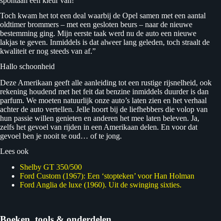
spontaan een kleur van!
Toch kwam het tot een deal waarbij de Opel samen met een aantal
oldtimer brommers – met een gesloten beurs – naar de nieuwe
bestemming ging. Mijn eerste taak werd nu de auto een nieuwe
lakjas te geven. Inmiddels is dat alweer lang geleden, toch straalt de
kwaliteit er nog steeds van af.”
Hallo schoonheid
Deze Amerikaan geeft alle aanleiding tot een rustige rijsnelheid, ook
rekening houdend met het feit dat benzine inmiddels duurder is dan
parfum. We moeten natuurlijk onze auto’s laten zien en het verhaal
achter de auto vertellen. Jelle hoort bij de liefhebbers die volop van
hun passie willen genieten en anderen het mee laten beleven. Ja,
zelfs het gevoel van rijden in een Amerikaan delen. En voor dat
gevoel ben je nooit te oud… of te jong.
Lees ook
Shelby GT 350/500
Ford Custom (1967): Een ‘stopteken’ voor Han Holman
Ford Anglia de luxe (1960). Uit de swinging sixties.
Boeken, tools & onderdelen