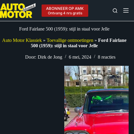
Ga
naar
ABONNEER OP AMK
de
Ontvang 4 nrs gratis
inhoud
Ford Fairlane 500 (1959): stijl in staal voor Jelle
Auto Motor Klassiek
»
Toevallige ontmoetingen
»
Ford Fairlane
500 (1959): stijl in staal voor Jelle
Door:
Dirk de Jong
6 mei, 2024
8 reacties