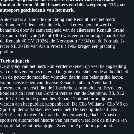
konden de ruim 24.000 bezoekers een blik werpen op 115 jaar
autosport geschiedenis van het merk.
Autosport is al sinds de oprichting van Renault met het merk
verbonden. Tijdens het chique klassieker evenement werd dat
benadrukt door de aanwezigheid van de allereerste Renault Grand
Prix auto. Het Type AK uit 1906 was een vooroorlogse parel. Ook
de Renault 40 CV (1926), de Nervasport (1934) en de Formule 1-
racer RE 30 B9 van Alain Prost uit 1982 kregen een prachtig
podium.
Turbotijdperk
De display van het merk kon verder rekenen op veel belangstelling
van de duizenden bezoekers. De grote diversiteit en de authenticiteit
van de getoonde modellen vormden daarin een belangrijke factor.
Enthousiaste leden van diverse Renault-clubs in Nederland
presenteerden verschillende historische sportmodellen. Bezoekers
konden zich laven aan Gordini-versies van de Dauphine, R8, R12
en R17. Ook beide generaties Renault 5 uit het turbo tijdperk
werden aan het publiek geopenbaard. De Clio Williams, Clio V6 en
Sport Spider ontbraken eveneens niet. De kers op de taart: een
R.S.01 circuit racer. Ook aan het heden werd gedacht. Naast de
sportieve automobiel historie van het merk werd ook de nieuwe -en
voor de fabrikant belangrijke- Scénic in Apeldoorn getoond.