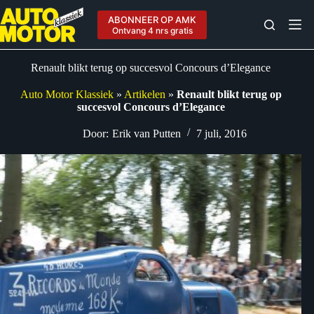
Ga
naar
ABONNEER OP AMK
de
Ontvang 4 nrs gratis
inhoud
Renault blikt terug op succesvol Concours d’Elegance
Auto Motor Klassiek
»
Artikelen
»
Renault blikt terug op
succesvol Concours d’Elegance
Door:
Erik van Putten
7 juli, 2016