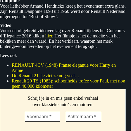
Dauphine
Voor liefhebber Arnaud Hendrickx kreeg het evenement extra glans.
Zijn Renault Dauphine 1093 uit 1960 werd door Renault Nederland
uitgeroepen tot ‘Best of Show’.
Video
Voor een uitgebreid videoverslag over Renault tijdens het Concours
d’Elégance 2016 klikt u
hier
. Het filmpje is het de moeite van het
bekijken meer dan waard. En het verklaart, waarom het merk
buitengewoon tevreden op het evenement terugkijkt.
Lees ook
RENAULT 4CV (1948) Franse elegantie voor Harry en
Annie
De Renault 21. Je ziet ze nog veel…
Renault 20 TS (1983): schoonheids trofee voor Paul, met nog
geen 40.000 kilometer
Schrijf je in en mis geen enkel verhaal
over klassieke auto’s en motoren.