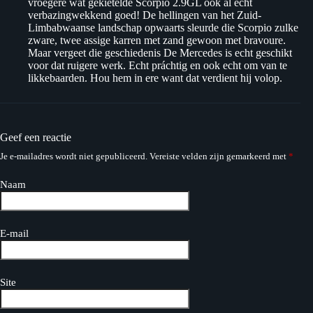
vroegere wat gekietelde Scorpio 2.9GL ook al echt
verbazingwekkend goed! De hellingen van het Zuid-
Limbabwaanse landschap opwaarts sleurde die Scorpio zulke
zware, twee assige karren met zand gewoon met bravoure.
Maar vergeet die geschiedenis De Mercedes is echt geschikt
voor dat ruigere werk. Echt práchtig en ook echt om van te
likkebaarden. Hou hem in ere want dat verdient hij volop.
Geef een reactie
Je e-mailadres wordt niet gepubliceerd.
Vereiste velden zijn gemarkeerd met
*
Naam
E-mail
Site