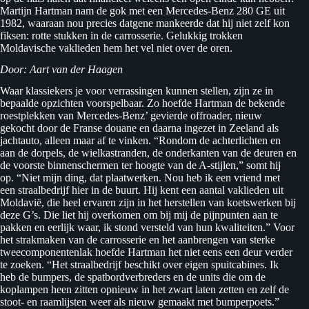
Martijn Hartman nam de gok met een Mercedes-Benz 280 GE uit
1982, waaraan nou precies datgene mankeerde dat hij niet zelf kon
fiksen: rotte stukken in de carrosserie. Gelukkig trokken
Moldavische vaklieden hem het vel niet over de oren.
Door: Aart van der Haagen
Waar klassiekers je voor verrassingen kunnen stellen, zijn ze in
bepaalde opzichten voorspelbaar. Zo hoefde Hartman de bekende
roestplekken van Mercedes-Benz’ gevierde offroader, nieuw
gekocht door de Franse douane en daarna ingezet in Zeeland als
jachtauto, alleen maar af te vinken. “Rondom de achterlichten en
aan de dorpels, de wielkastranden, de onderkanten van de deuren en
de voorste binnenschermen ter hoogte van de A-stijlen,” somt hij
op. “Niet mijn ding, dat plaatwerken. Nou heb ik een vriend met
een straalbedrijf hier in de buurt. Hij kent een aantal vaklieden uit
Moldavië, die heel ervaren zijn in het herstellen van koetswerken bij
deze G’s. Die liet hij overkomen om bij mij de pijnpunten aan te
pakken en eerlijk waar, ik stond versteld van hun kwaliteiten.” Voor
het strakmaken van de carrosserie en het aanbrengen van sterke
tweecomponentenlak hoefde Hartman het niet eens een deur verder
te zoeken. “Het straalbedrijf beschikt over eigen spuitcabines. Ik
heb de bumpers, de spatbordverbreders en de units die om de
koplampen heen zitten opnieuw in het zwart laten zetten en zelf de
stoot- en raamlijsten weer als nieuw gemaakt met bumperpoets.”