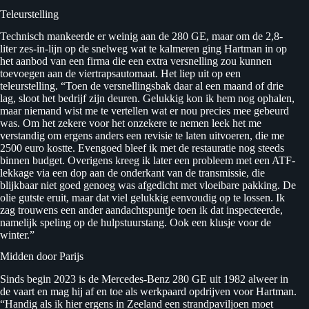
Teleurstelling
Technisch mankeerde er weinig aan de 280 GE, maar om de 2,8-
liter zes-in-lijn op de snelweg wat te kalmeren ging Hartman in op
het aanbod van een firma die een extra versnelling zou kunnen
toevoegen aan de viertrapsautomaat. Het liep uit op een
teleurstelling. “Toen de versnellingsbak daar al een maand of drie
lag, sloot het bedrijf zijn deuren. Gelukkig kon ik hem nog ophalen,
maar niemand wist me te vertellen wat er nou precies mee gebeurd
was. Om het zekere voor het onzekere te nemen leek het me
verstandig om ergens anders een revisie te laten uitvoeren, die me
2500 euro kostte. Evengoed bleef ik met de restauratie nog steeds
binnen budget. Overigens kreeg ik later een probleem met een ATF-
lekkage via een dop aan de onderkant van de transmissie, die
blijkbaar niet goed genoeg was afgedicht met vloeibare pakking. De
olie gutste eruit, maar dat viel gelukkig eenvoudig op te lossen. Ik
zag trouwens een ander aandachtspuntje toen ik dat inspecteerde,
namelijk speling op de hulpstuurstang. Ook een klusje voor de
winter.”
Midden door Parijs
Sinds begin 2023 is de Mercedes-Benz 280 GE uit 1982 alweer in
de vaart en mag hij af en toe als werkpaard opdrijven voor Hartman.
“Handig als ik hier ergens in Zeeland een strandpaviljoen moet