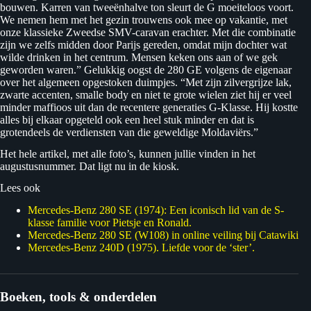
bouwen. Karren van tweeënhalve ton sleurt de G moeiteloos voort.
We nemen hem met het gezin trouwens ook mee op vakantie, met
onze klassieke Zweedse SMV-caravan erachter. Met die combinatie
zijn we zelfs midden door Parijs gereden, omdat mijn dochter wat
wilde drinken in het centrum. Mensen keken ons aan of we gek
geworden waren.” Gelukkig oogst de 280 GE volgens de eigenaar
over het algemeen opgestoken duimpjes. “Met zijn zilvergrijze lak,
zwarte accenten, smalle body en niet te grote wielen ziet hij er veel
minder maffioos uit dan de recentere generaties G-Klasse. Hij kostte
alles bij elkaar opgeteld ook een heel stuk minder en dat is
grotendeels de verdiensten van die geweldige Moldaviërs.”
Het hele artikel, met alle foto’s, kunnen jullie vinden in het
augustusnummer. Dat ligt nu in de kiosk.
Lees ook
Mercedes-Benz 280 SE (1974): Een iconisch lid van de S-
klasse familie voor Pietsje en Ronald.
Mercedes-Benz 280 SE (W108) in online veiling bij Catawiki
Mercedes-Benz 240D (1975). Liefde voor de ‘ster’.
Boeken, tools & onderdelen