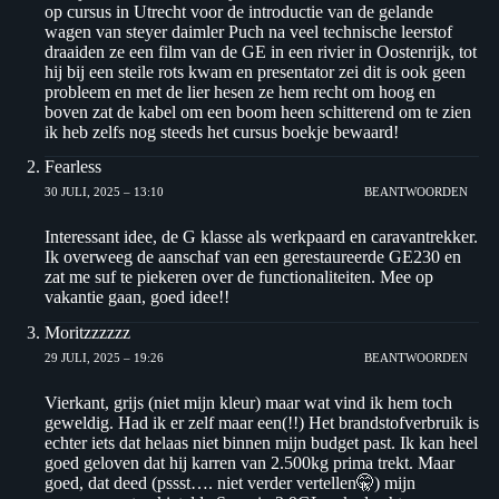
op cursus in Utrecht voor de introductie van de gelande
wagen van steyer daimler Puch na veel technische leerstof
draaiden ze een film van de GE in een rivier in Oostenrijk, tot
hij bij een steile rots kwam en presentator zei dit is ook geen
probleem en met de lier hesen ze hem recht om hoog en
boven zat de kabel om een boom heen schitterend om te zien
ik heb zelfs nog steeds het cursus boekje bewaard!
Fearless
30 JULI, 2025 – 13:10
BEANTWOORDEN
Interessant idee, de G klasse als werkpaard en caravantrekker.
Ik overweeg de aanschaf van een gerestaureerde GE230 en
zat me suf te piekeren over de functionaliteiten. Mee op
vakantie gaan, goed idee!!
Moritzzzzzz
29 JULI, 2025 – 19:26
BEANTWOORDEN
Vierkant, grijs (niet mijn kleur) maar wat vind ik hem toch
geweldig. Had ik er zelf maar een(!!) Het brandstofverbruik is
echter iets dat helaas niet binnen mijn budget past. Ik kan heel
goed geloven dat hij karren van 2.500kg prima trekt. Maar
goed, dat deed (pssst…. niet verder vertellen🤫) mijn