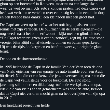
glom op een boerenerf in Rouveen, maar nu na een lange slaap
weer de weg op mag. Als auto’s konden praten, had deze Capri vast
heel wat verhalen te vertellen over een rustig leven in een klein dorp
en een tweede kans dankzij een kleinzoon met een groot hart.
De Capri arriveert op het erf waar het ooit begon, als een soort
reünie met zijn verleden. De buurman van de eerste eigenaar – die
nog steeds naast het oude erf woont – kijkt met een glimlach toe.
“De Capri weer terugzien is echt bijzonder”, zegt hij. De auto stond
vroeger bijna altijd stil, afwisselend binnen en buiten geparkeerd.
Hij was destijds donkergroen en heeft nu weer zijn originele glans
terug.
De opa en de showroomkeuze
In 1995 belandde de Capri in de familie Van der Veen toen de opa
van Niek, eigenaar van een garage, de auto inruilde voor een Audi
80 diesel. Niet direct een keuze die je zou verwachten, maar een die
de Capri wel veilig stelde voor de toekomst. De auto stond
jarenlang stil, onder een dikke laag stof in de werkplaats van opa.
Niek, die van kleins af aan gefascineerd was door de auto, besloot
dat de Capri niet verloren mocht gaan na het overlijden van zijn opa
in 2017.
Een langdurig project van liefde