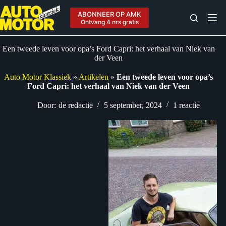
Ga
naar
ABONNEER OP AMK
de
Ontvang 4 nrs gratis
inhoud
Een tweede leven voor opa’s Ford Capri: het verhaal van Niek van
der Veen
Auto Motor Klassiek
»
Artikelen
»
Een tweede leven voor opa’s
Ford Capri: het verhaal van Niek van der Veen
Door:
de redactie
5 september, 2024
1 reactie