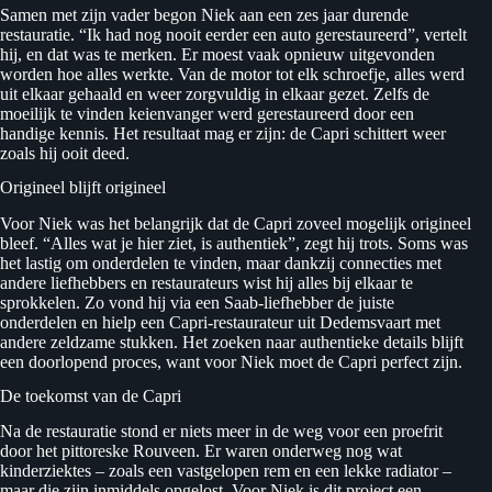
Samen met zijn vader begon Niek aan een zes jaar durende
restauratie. “Ik had nog nooit eerder een auto gerestaureerd”, vertelt
hij, en dat was te merken. Er moest vaak opnieuw uitgevonden
worden hoe alles werkte. Van de motor tot elk schroefje, alles werd
uit elkaar gehaald en weer zorgvuldig in elkaar gezet. Zelfs de
moeilijk te vinden keienvanger werd gerestaureerd door een
handige kennis. Het resultaat mag er zijn: de Capri schittert weer
zoals hij ooit deed.
Origineel blijft origineel
Voor Niek was het belangrijk dat de Capri zoveel mogelijk origineel
bleef. “Alles wat je hier ziet, is authentiek”, zegt hij trots. Soms was
het lastig om onderdelen te vinden, maar dankzij connecties met
andere liefhebbers en restaurateurs wist hij alles bij elkaar te
sprokkelen. Zo vond hij via een Saab-liefhebber de juiste
onderdelen en hielp een Capri-restaurateur uit Dedemsvaart met
andere zeldzame stukken. Het zoeken naar authentieke details blijft
een doorlopend proces, want voor Niek moet de Capri perfect zijn.
De toekomst van de Capri
Na de restauratie stond er niets meer in de weg voor een proefrit
door het pittoreske Rouveen. Er waren onderweg nog wat
kinderziektes – zoals een vastgelopen rem en een lekke radiator –
maar die zijn inmiddels opgelost. Voor Niek is dit project een