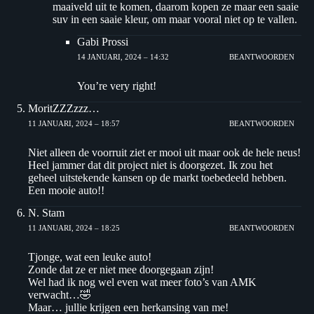
maaiveld uit te komen, daarom kopen ze maar een saaie
suv in een saaie kleur, om maar vooral niet op te vallen.
Gabi Prossi
14 JANUARI, 2024 – 14:32
BEANTWOORDEN
You’re very right!
MoritZZZzzz…
11 JANUARI, 2024 – 18:57
BEANTWOORDEN
Niet alleen de voorruit ziet er mooi uit maar ook de hele neus!
Heel jammer dat dit project niet is doorgezet. Ik zou het
geheel uitstekende kansen op de markt toebedeeld hebben.
Een mooie auto!!
N. Stam
11 JANUARI, 2024 – 18:25
BEANTWOORDEN
Tjonge, wat een leuke auto!
Zonde dat ze er niet mee doorgegaan zijn!
Wel had ik nog wel even wat meer foto’s van AMK
verwacht…🤣
Maar… jullie krijgen een herkansing van me!