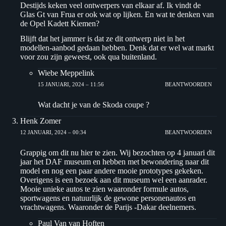
Destijds keken veel ontwerpers van elkaar af. Ik vindt de
Glas Gt van Frua er ook wat op lijken. En wat te denken van
de Opel Kadett Kiemen?
Blijft dat het jammer is dat ze dit ontwerp niet in het
modellen-aanbod gedaan hebben. Denk dat er wel wat markt
voor zou zijn geweest, ook qua buitenland.
Wiebe Meppelink
15 JANUARI, 2024 – 11:56
BEANTWOORDEN
Wat dacht je van de Skoda coupe ?
Henk Zomer
12 JANUARI, 2024 – 00:34
BEANTWOORDEN
Grappig om dit nu hier te zien. Wij bezochten op 4 januari dit
jaar het DAF museum en hebben met bewondering naar dit
model en nog een paar andere mooie prototypes gekeken.
Overigens is een bezoek aan dit museum wel een aanrader.
Mooie unieke autos te zien waaronder formule autos,
sportwagens en natuurlijk de gewone personenautos en
vrachtwagens. Waaronder de Parijs -Dakar deelnemers.
Paul Van van Hoften