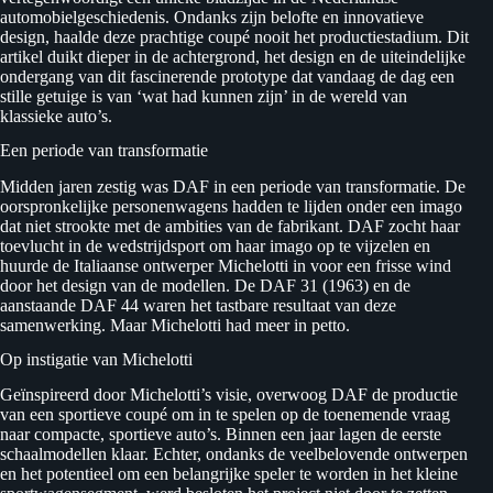
automobielgeschiedenis. Ondanks zijn belofte en innovatieve
design, haalde deze prachtige coupé nooit het productiestadium. Dit
artikel duikt dieper in de achtergrond, het design en de uiteindelijke
ondergang van dit fascinerende prototype dat vandaag de dag een
stille getuige is van ‘wat had kunnen zijn’ in de wereld van
klassieke auto’s.
Een periode van transformatie
Midden jaren zestig was DAF in een periode van transformatie. De
oorspronkelijke personenwagens hadden te lijden onder een imago
dat niet strookte met de ambities van de fabrikant. DAF zocht haar
toevlucht in de wedstrijdsport om haar imago op te vijzelen en
huurde de Italiaanse ontwerper Michelotti in voor een frisse wind
door het design van de modellen. De DAF 31 (1963) en de
aanstaande DAF 44 waren het tastbare resultaat van deze
samenwerking. Maar Michelotti had meer in petto.
Op instigatie van Michelotti
Geïnspireerd door Michelotti’s visie, overwoog DAF de productie
van een sportieve coupé om in te spelen op de toenemende vraag
naar compacte, sportieve auto’s. Binnen een jaar lagen de eerste
schaalmodellen klaar. Echter, ondanks de veelbelovende ontwerpen
en het potentieel om een belangrijke speler te worden in het kleine