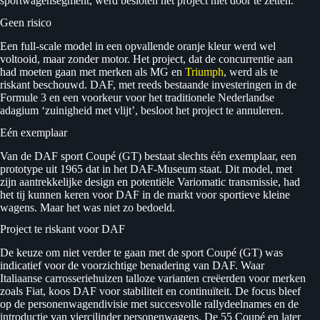
sportwagensegment, werd besloten het project niet door te zetten.
Geen risico
Een full-scale model in een opvallende oranje kleur werd wel
voltooid, maar zonder motor. Het project, dat de concurrentie aan
had moeten gaan met merken als MG en
Triumph
, werd als te
riskant beschouwd. DAF, met reeds bestaande investeringen in de
Formule 3 en een voorkeur voor het traditionele Nederlandse
adagium ‘zuinigheid met vlijt’, besloot het project te annuleren.
Eén exemplaar
Van de DAF sport Coupé (GT) bestaat slechts één exemplaar, een
prototype uit 1965 dat in het DAF-Museum staat. Dit model, met
zijn aantrekkelijke design en potentiële Variomatic transmissie, had
het tij kunnen keren voor DAF in de markt voor sportieve kleine
wagens. Maar het was niet zo bedoeld.
Project te riskant voor DAF
De keuze om niet verder te gaan met de sport Coupé (GT) was
indicatief voor de voorzichtige benadering van DAF. Waar
Italiaanse carrosseriehuizen talloze varianten creëerden voor merken
zoals Fiat, koos DAF voor stabiliteit en continuïteit. De focus bleef
op de personenwagendivisie met succesvolle rallydeelnames en de
introductie van viercilinder personenwagens. De 55 Coupé en later