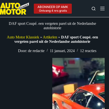
Ga
naar
ABONNEER OP AMK
de
Ontvang 4 nrs gratis
inhoud
DAF sport Coupé. een vergeten parel uit de Nederlandse
autohistorie
Auto Motor Klassiek
»
Artikelen
»
DAF sport Coupé. een
vergeten parel uit de Nederlandse autohistorie
Door:
de redactie
11 januari, 2024
12 reacties