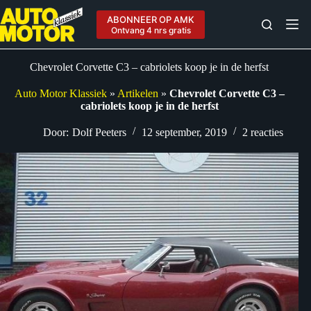
Ga
naar
ABONNEER OP AMK
de
Ontvang 4 nrs gratis
inhoud
Chevrolet Corvette C3 – cabriolets koop je in de herfst
Auto Motor Klassiek
»
Artikelen
»
Chevrolet Corvette C3 –
cabriolets koop je in de herfst
Door:
Dolf Peeters
12 september, 2019
2 reacties