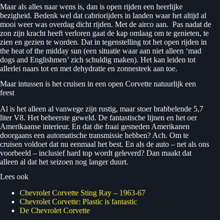
Maar als alles naar wens is, dan is open rijden een heerlijke
bezigheid. Bedenk wel dat cabriorijders in landen waar het altijd al
mooi weer was overdag dicht rijden. Met de airco aan. Pas nadat de
zon zijn kracht heeft verloren gaat de kap omlaag om te genieten, te
zien en gezien te worden. Dat in tegenstelling tot het open rijden in
the heat of the midday sun (een situatie waar aan niet alleen ‘mad
dogs and Englishmen’ zich schuldig maken). Het kan leiden tot
allerlei naars tot en met dehydratie en zonnesteek aan toe.
Maar intussen is het cruisen in een open Corvette natuurlijk een
feest
Al is het alleen al vanwege zijn rustig, maar stoer brabbelende 5,7
liter V8. Het beheerste geweld. De fantastische lijnen en het oer
Amerikaanse interieur. En dat die fraai gesneden Amerikanen
doorgaans een automatische transmissie hebben? Ach. Om te
cruisen voldoet dat nu eenmaal het best. En als de auto – net als ons
voorbeeld – inclusief hard top wordt geleverd? Dan maakt dat
alleen al dat het seizoen nog langer duurt.
Lees ook
Chevrolet Corvette Sting Ray – 1963-67
Chevrolet Corvette: Plastic is fantastic
De Chevrolet Corvette