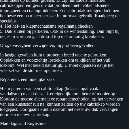
schimmels op kunnen groeien. Er zijn inmiddels moderner
cabriokappenreinigers die dat probleem niet hebben alsmede
impregneer en coatingmiddelen. Een cabriodak reinigen doet men
het beste een paar keer per jaar bij normaal gebruik. Raadpleeg de
specialist.
4. Het hef- en klapmechanisme regelmatig checken
5. Dak sluiten bij parkeren. Ook in de winterstalling. Dan blijft hij
netjes in vorm en gaat de soft top niet onnodig kreukelen.
Droge viezigheid verwijderen, bij probleemgevallen
In lastige gevallen kunt u proberen breed tape te gebruiken.
Opplakken en voorzichtig lostrekken om te kijken of het vuil
loskomt. Wel met beleid natuurlijk. U moet oppassen dat je het
weefsel van de stof niet opentrekt.
Repareren, een moeilijke zaak
Het repareren van een cabrioletkap (helaas nogal vaak na
vandalisme) maakt de zaak er eigenlijk nooit beter of mooier op.
Kortom de meeste alternatieve reparatiemethoden, op het vervangen
van een kunststof ruit na, kunnen zelden op uw cabriokap worden
toegepast. Doorgaans kunt u daarom het beste uw dak vervangen
door een nieuwe cabriokap.
Mad dogs and Englishmen