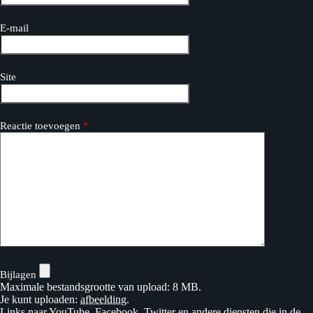
E-mail
Site
Reactie toevoegen
*
Bijlagen
Maximale bestandsgrootte van upload: 8 MB.
Je kunt uploaden:
afbeelding
.
Links naar YouTube, Facebook, Twitter en andere diensten die in de