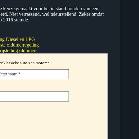
de keuze gemaakt voor het in stand houden van een
erd. Niet verrassend, wel teleurstellend. Zeker omdat
n 2016 stemde.
ing Diesel en LPG
te oldtimerregeling
stelling oldtimers
er klassieke auto’s en motoren.