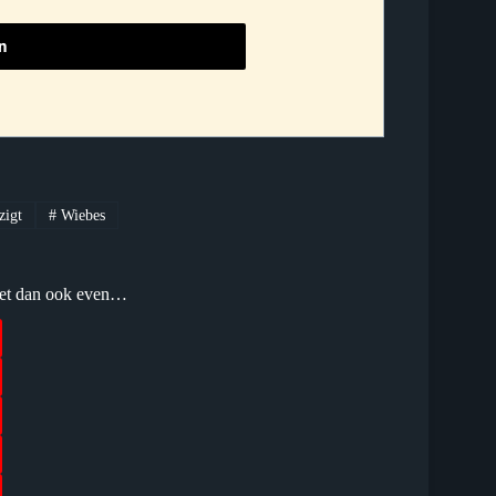
zigt
#
Wiebes
l het dan ook even…