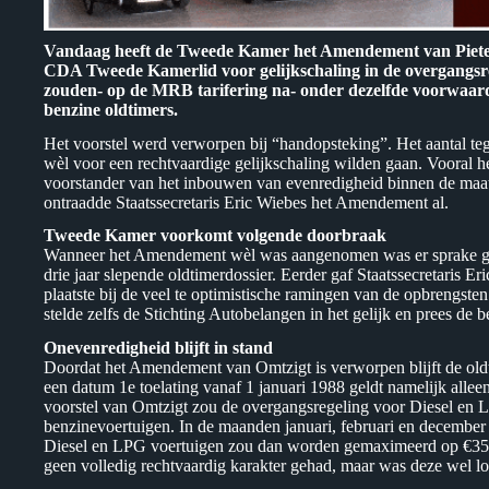
Vandaag heeft de Tweede Kamer het Amendement van Pieter O
CDA Tweede Kamerlid voor gelijkschaling in de overgangsre
zouden- op de MRB tarifering na- onder dezelfde voorwaard
benzine oldtimers.
Het voorstel werd verworpen bij “handopsteking”. Het aantal t
wèl voor een rechtvaardige gelijkschaling wilden gaan. Vooral
voorstander van het inbouwen van evenredigheid binnen de maat
ontraadde Staatssecretaris Eric Wiebes het Amendement al.
Tweede Kamer voorkomt volgende doorbraak
Wanneer het Amendement wèl was aangenomen was er sprake gew
drie jaar slepende oldtimerdossier. Eerder gaf Staatssecretaris Eri
plaatste bij de veel te optimistische ramingen van de opbrengste
stelde zelfs de Stichting Autobelangen in het gelijk en prees d
Onevenredigheid blijft in stand
Doordat het Amendement van Omtzigt is verworpen blijft de old
een datum 1e toelating vanaf 1 januari 1988 geldt namelijk alle
voorstel van Omtzigt zou de overgangsregeling voor Diesel en 
benzinevoertuigen. In de maanden januari, februari en december
Diesel en LPG voertuigen zou dan worden gemaximeerd op €350,–
geen volledig rechtvaardig karakter gehad, maar was deze wel lo