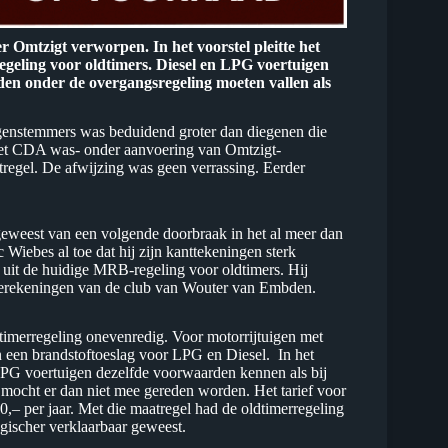
mtzigt verworpen. In het voorstel pleitte het
geling voor oldtimers. Diesel en LPG voertuigen
en onder de overgangsregeling moeten vallen als
egenstemmers was beduidend groter dan diegenen die
 het CDA was- onder aanvoering van Omtzigt-
regel. De afwijzing was geen verrassing. Eerder
eest van een volgende doorbraak in het al meer dan
c Wiebes al toe dat hij zijn kanttekeningen sterk
n uit de huidige MRB-regeling voor oldtimers. Hij
e berekeningen van de club van Wouter van Embden.
timerregeling onevenredig. Voor motorrijtuigen met
en een brandstoftoeslag voor LPG en Diesel. In het
LPG voertuigen dezelfde voorwaarden kennen als bij
 mocht er dan niet mee gereden worden. Het tarief voor
 per jaar. Met die maatregel had de oldtimerregeling
gischer verklaarbaar geweest.