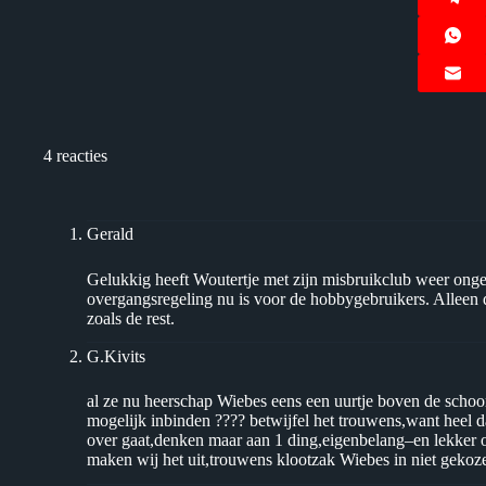
4 reacties
Gerald
Gelukkig heeft Woutertje met zijn misbruikclub weer ongel
overgangsregeling nu is voor de hobbygebruikers. Alleen
zoals de rest.
G.Kivits
al ze nu heerschap Wiebes eens een uurtje boven de schoor
mogelijk inbinden ???? betwijfel het trouwens,want heel da
over gaat,denken maar aan 1 ding,eigenbelang–en lekker op
maken wij het uit,trouwens klootzak Wiebes in niet gekoz