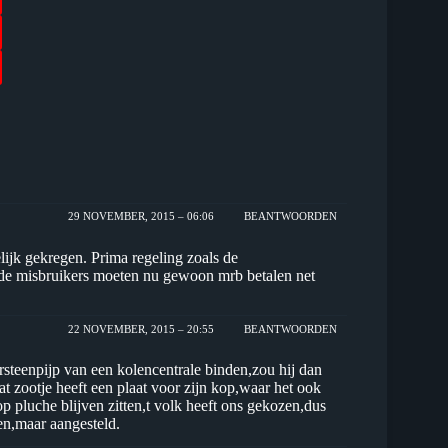
29 NOVEMBER, 2015 – 06:06
BEANTWOORDEN
ijk gekregen. Prima regeling zoals de
 de misbruikers moeten nu gewoon mrb betalen net
22 NOVEMBER, 2015 – 20:55
BEANTWOORDEN
steenpijp van een kolencentrale binden,zou hij dan
t zootje heeft een plaat voor zijn kop,waar het ook
 pluche blijven zitten,t volk heeft ons gekozen,dus
en,maar aangesteld.