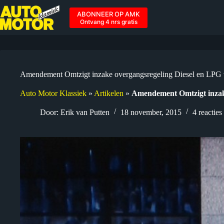
Ga
naar
ABONNEER OP AMK
de
Ontvang 4 nrs gratis
inhoud
Amendement Omtzigt inzake overgangsregeling Diesel en LPG
Auto Motor Klassiek
»
Artikelen
»
Amendement Omtzigt inzak
Door:
Erik van Putten
18 november, 2015
4 reacties