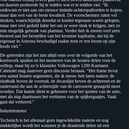
en daarom probeerde hij te redden wat er te redden viel. “Ik
ontkwam er niet aan om nieuwe imitatie-achterspatborden te kopen,
maar dan wel van de beste kwaliteit. De voorschermen zaten vol
deuken, waarschijnlijk doordat er koeien tegenaan waren gelopen,
maar met veel geduld lukte het om ze weer strak te krijgen, met zo
min mogelijk gebruik van plamuur. Verder heb ik enorm veel uren
besteed aan het herstellen van het kromme kapframe, dat bij de
eigenaar in Arizona beschadigd raakte toen er een boom op zijn
loods viel.”
De geleerden zijn het niet altijd eens over de volgorde van het
koetswerk spuiten en het monteren van de houten delen voor de
softtop, maar bij zo’n klassieke Volkswagen 1200 Karmann
Cabriolet mag daarover geen discussie bestaan. “Het frame bevat
een aantal houten segmenten, die ik nieuw heb laten maken: de
sluitbalk boven de voorruit, de dwarslijst boven de achterruit en de
onderrand die aan de achterzijde van de carrosserie genageld moet
worden. Dat laatste dient te gebeuren voor het spuiten van de auto,
met als stap daartussen het vertinnen van de spijkergaatjes. Vaak
gaat dat verkeerd.”
Industriemotor
Technisch is het allemaal geen ingewikkelde materie en nog
makkelijker wordt het wanneer je de draaiende delen uit een