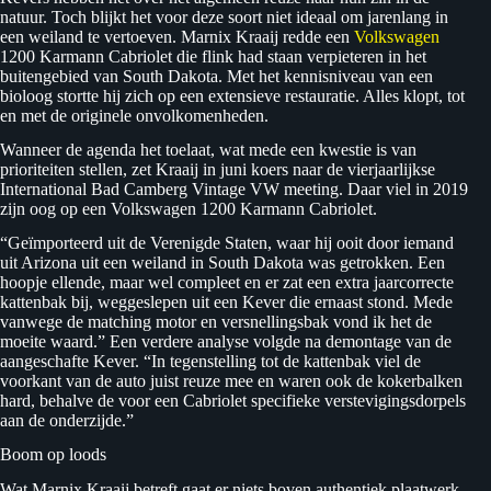
natuur. Toch blijkt het voor deze soort niet ideaal om jarenlang in
een weiland te vertoeven. Marnix Kraaij redde een
Volkswagen
1200 Karmann Cabriolet die flink had staan verpieteren in het
buitengebied van South Dakota. Met het kennisniveau van een
bioloog stortte hij zich op een extensieve restauratie. Alles klopt, tot
en met de originele onvolkomenheden.
Wanneer de agenda het toelaat, wat mede een kwestie is van
prioriteiten stellen, zet Kraaij in juni koers naar de vierjaarlijkse
International Bad Camberg Vintage VW meeting. Daar viel in 2019
zijn oog op een Volkswagen 1200 Karmann Cabriolet.
“Geïmporteerd uit de Verenigde Staten, waar hij ooit door iemand
uit Arizona uit een weiland in South Dakota was getrokken. Een
hoopje ellende, maar wel compleet en er zat een extra jaarcorrecte
kattenbak bij, weggeslepen uit een Kever die ernaast stond. Mede
vanwege de matching motor en versnellingsbak vond ik het de
moeite waard.” Een verdere analyse volgde na demontage van de
aangeschafte Kever. “In tegenstelling tot de kattenbak viel de
voorkant van de auto juist reuze mee en waren ook de kokerbalken
hard, behalve de voor een Cabriolet specifieke verstevigingsdorpels
aan de onderzijde.”
Boom op loods
Wat Marnix Kraaij betreft gaat er niets boven authentiek plaatwerk