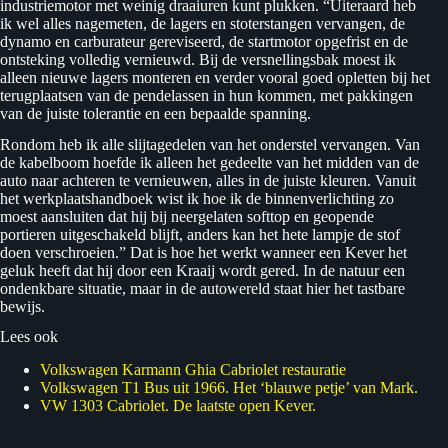
industriemotor met weinig draaiuren kunt plukken. “Uiteraard heb
ik wel alles nagemeten, de lagers en stoterstangen vervangen, de
dynamo en carburateur gereviseerd, de startmotor opgefrist en de
ontsteking volledig vernieuwd. Bij de versnellingsbak moest ik
alleen nieuwe lagers monteren en verder vooral goed opletten bij het
terugplaatsen van de pendelassen in hun kommen, met pakkingen
van de juiste tolerantie en een bepaalde spanning.
Rondom heb ik alle slijtagedelen van het onderstel vervangen. Van
de kabelboom hoefde ik alleen het gedeelte van het midden van de
auto naar achteren te vernieuwen, alles in de juiste kleuren. Vanuit
het werkplaatshandboek wist ik hoe ik de binnenverlichting zo
moest aansluiten dat hij bij neergelaten softtop en geopende
portieren uitgeschakeld blijft, anders kan het hete lampje de stof
doen verschroeien.” Dat is hoe het werkt wanneer een Kever het
geluk heeft dat hij door een Kraaij wordt gered. In de natuur een
ondenkbare situatie, maar in de autowereld staat hier het tastbare
bewijs.
Lees ook
Volkswagen Karmann Ghia Cabriolet restauratie
Volkswagen T1 Bus uit 1966. Het ‘blauwe petje’ van Mark.
VW 1303 Cabriolet. De laatste open Kever.