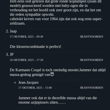
Heb eens ooit gelezen dat grote ronde koplampen (zoals dit
model) geassocieerd worden met baby-ogen die in
verhouding tot het hoofd ook zeer groot zijn, en dat het om
die reden sympathie opwekt.
cabriolet kevers van voor 1964 zijn dat ook nog eens super-
zeldzaam.
Jaap
17 OKTOBER, 2025 – 09:49
BEANTWOORDEN
Die kleurencombinatie is perfect!
JP
16 OKTOBER, 2025 – 17:29
BEANTWOORDEN
De Karmann Coupé is toch oneindig mooier.Jammer dat altijd
massa-gedrag getuigd van😇
Jean-Jacques
17 OKTOBER, 2025 – 15:08
BEANTWOORDEN
Jammer ook dat er in diezelfde massa altijd van die
enorme azijnpissers zitten……