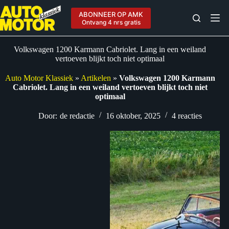
Ga
naar
ABONNEER OP AMK
de
Ontvang 4 nrs gratis
inhoud
Volkswagen 1200 Karmann Cabriolet. Lang in een weiland
vertoeven blijkt toch niet optimaal
Auto Motor Klassiek
»
Artikelen
»
Volkswagen 1200 Karmann
Cabriolet. Lang in een weiland vertoeven blijkt toch niet
optimaal
Door:
de redactie
16 oktober, 2025
4 reacties