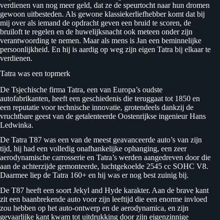
verdienen van nog meer geld, dat ze de speurtocht naar hun dromen
gewoon uitbesteden. Als gewone klassiekerliefhebber komt dat bij
mij over als iemand de opdracht geven een bruid te scoren, de
bruiloft te regelen en de huwelijksnacht ook meteen onder zijn
verantwoording te nemen. Maar als mens is Jan een beminnelijke
persoonlijkheid. En hij is aardig op weg zijn eigen Tatra bij elkaar te
verdienen.
Tatra was een topmerk
De Tsjechische firma Tatra, een van Europa’s oudste
autofabrikanten, heeft een geschiedenis die teruggaat tot 1850 en
een reputatie voor technische innovatie, grotendeels dankzij de
vruchtbare geest van de getalenteerde Oostenrijkse ingenieur Hans
Ledwinka.
De Tatra T87 was een van de meest geavanceerde auto’s van zijn
tijd, hij had een volledig onafhankelijke ophanging, een zeer
aerodynamische carrosserie en Tatra’s werden aangedreven door die
aan de achterzijde gemonteerde, luchtgekoelde 2545 cc SOHC V8.
Daarmee liep de Tatra 160+ en hij was er nog best zuinig bij.
De T87 heeft een soort Jekyl and Hyde karakter. Aan de brave kant
zit een baanbrekende auto voor zijn leeftijd die een enorme invloed
zou hebben op het auto-ontwerp en de aerodynamica, en zijn
gevaarlijke kant kwam tot uitdrukking door zijn eigenzinnige