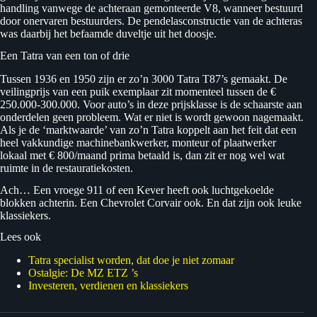
handling vanwege de achteraan gemonteerde V8, wanneer bestuurd
door onervaren bestuurders. De pendelasconstructie van de achteras
was daarbij het befaamde duveltje uit het doosje.
Een Tatra van een ton of drie
Tussen 1936 en 1950 zijn er zo’n 3000 Tatra T87’s gemaakt. De
veilingprijs van een puik exemplaar zit momenteel tussen de €
250.000-300.000. Voor auto’s in deze prijsklasse is de schaarste aan
onderdelen geen probleem. Wat er niet is wordt gewoon nagemaakt.
Als je de ‘marktwaarde’ van zo’n Tatra koppelt aan het feit dat een
heel vakkundige machinebankwerker, monteur of plaatwerker
lokaal met € 800/maand prima betaald is, dan zit er nog wel wat
ruimte in de restauratiekosten.
Ach… Een vroege 911 of een Kever heeft ook luchtgekoelde
blokken achterin. Een Chevrolet Corvair ook. En dat zijn ook leuke
klassiekers.
Lees ook
Tatra specialist worden, dat doe je niet zomaar
Ostalgie: De MZ ETZ ’s
Investeren, verdienen en klassiekers