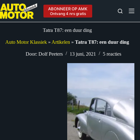
Ga
naar
ABONNEER OP AMK
de
Ontvang 4 nrs gratis
inhoud
Tatra T87: een duur ding
Auto Motor Klassiek
»
Artikelen
»
Tatra T87: een duur ding
Door:
Dolf Peeters
13 juni, 2021
5 reacties