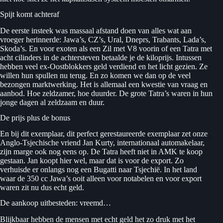
Spijt komt achteraf
De eerste insteek was massaal afstand doen van alles wat aan
vroeger herinnerde: Jawa’s, CZ’s, Ural, Dneprs, Trabants, Lada’s,
Skoda’s. En voor exoten als een Zil met V8 voorin of een Tatra met
acht cilinders in de achtersteven betaalde je de kiloprijs. Intussen
hebben veel ex-Oostblokkers geld verdiend en het licht gezien. Ze
willen hun spullen nu terug. En zo komen we dan op de veel
bezongen marktwerking. Het is allemaal een kwestie van vraag en
aanbod. Hoe zeldzamer, hoe duurder. De grote Tatra’s waren in hun
jonge dagen al zeldzaam en duur.
De prijs plus de bonus
En bij dit exemplaar, dit perfect gerestaureerde exemplaar zet onze
Anglo-Tsjechische vriend Jan Kurty, internationaal automakelaar,
zijn marge ook nog eens op. De Tatra heeft niet in AMK te koop
gestaan. Jan koopt hier wel, maar dat is voor de export. Zo
verhuisde er onlangs nog een Bugatti naar Tsjechië. In het land
waar de 350 cc Jawa’s ooit alleen voor notabelen en voor export
waren zit nu dus echt geld.
De aankoop uitbesteden: vreemd…
Blijkbaar hebben de mensen met echt geld het zo druk met het