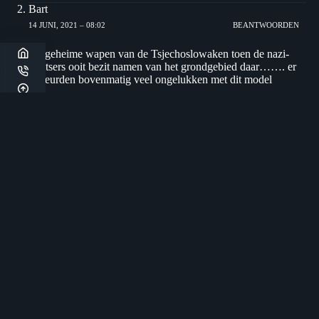
Bart
14 JUNI, 2021 – 08:02
BEANTWOORDEN
het geheime wapen van de Tsjechoslowaken toen de nazi-
Duitsers ooit bezit namen van het grondgebied daar……. er
gebeurden bovenmatig veel ongelukken met dit model
JR de Vreeze
13 JUNI, 2021 – 20:32
BEANTWOORDEN
Mijn oud leraar Engels heeft er een stuks of twee drie
waaronder een T87 en een Tatra die was van de in de jaren
zeventig landbouwminister
Maurice
13 JUNI, 2021 – 20:19
BEANTWOORDEN
Ooit ééntje gezien. Stond bij een autosloper in een
magazijnstelling als het bijzondere appeltje voor de dorst.
Zelfs vragen stellen erover werd biet gewaardeerd. Het was
zijn soort van heiligdom
Zuiderwijk
13 JUNI, 2021 – 19:16
BEANTWOORDEN