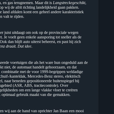
n, en gas terugnemen. Maar dit is
Langstreckegeschikt
,
 wij de afrit richting landelijkheid gaan pakken.
 land afdalen komt een geheel andere karakteristiek
valt te rijden.
der juist uitdaagt om ook op de provinciale wegen
et. Je voelt geen enkele aansporing tot sneller als de
k dan blijft auto uiterst beheerst, en past hij zich
enz draait. Dat idee
.
iseerde voertuigen die als het ware hun ongeduld aan de
okt niet, de automaat handelt gehoorzaam, en dat
t in combinatie met de voor 1999-begrippen weldadige
chuif-/kanteldak, Mercedes-Benz stereo, elektrisch
l, naar beneden gepositioneerde buitenspiegel bij
idsgebied (ASR, ABS, tractiecontrole). Over
gelijkheden om een lange vlakke vloer te creëren
jk optimaal gebruik maakt van die gemakken.
en wij aan de hand van oprichter Jan Baan een mooi