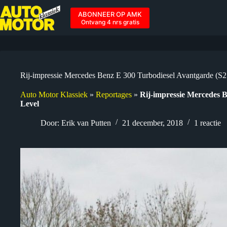
Ga
naar
ABONNEER OP AMK
de
Ontvang 4 nrs gratis
inhoud
Rij-impressie Mercedes Benz E 300 Turbodiesel Avantgarde (S2
Auto Motor Klassiek
»
Reportages
»
Rij-impressie Mercedes B
Level
Door:
Erik van Putten
21 december, 2018
1 reactie