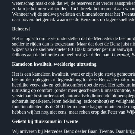
wetenschap maakt ook dat wij de reserves niet verder aanspreke
zo kun je het uren volhouden. Toch breekt het moment aan waarop
Wanneer wij de snelweg verlaten en binnendoor naar het Twentse
naar boven: het gemak waarmee de Benz ook op lagere snelheden 
Beheerst
Het is logisch om te veronderstellen dat de Mercedes de bestuur
sneller te rijden dan is toegestaan. Maar dat doet de Benz juist ni
wijzer van de snelheidsmeter 80-100 kilometer per uur aanwijst. Oo
feilloos aan de behoefte om heel rustig te rijden aan.
U vraagt, B
Kameleon kwaliteit, weelderige uitrusting
Het is een kameleon kwaliteit, want er zijn legio stevig gemotor
bestuurder opleggen, in tegenstelling tot deze Benz. De motor b
heerlijke veer-, zit- en geluidscomfort doet de rest. Het gebeur
uitrusting op comfort- (onder meer gescheiden klimaatcontrole, s
verstelbare bestuurdersstoel, automatisch dimmende binnenspiege
achteruit inparkeren, leren bekleding, esdoornhout) en veilighe
functionaliteiten als de 600 liter metende bagageruimte en de mo
hebben wij het nog niet eens, maar reken erop dat Peter van Wi
Geliefd bij thuiskomst in Twente
Wij arriveren bij Mercedes-Benz dealer Baan Twente. Daar krijg