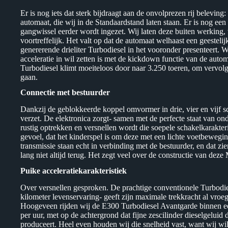
Er is nog iets dat sterk bijdraagt aan de onvolprezen rij belevi
automaat, die wij in de Standaardstand laten staan. Er is nog een
gangwissel eerder wordt ingezet. Wij laten deze buiten werking, 
voortreffelijk. Het valt op dat de automaat welhaast een geestel
genererende drieliter Turbodiesel in het vooronder presenteert. 
acceleratie in wil zetten is met de kickdown functie van de auto
Turbodiesel klimt moeiteloos door naar 3.250 toeren, om vervolg
gaan.
Connectie met bestuurder
Dankzij de geblokkeerde koppel omvormer in drie, vier en vijf 
verzet. De elektronica zorgt- samen met de perfecte staat van o
rustig optrekken en versnellen wordt die soepele schakelkarakte
gevoel, dat het kinderspel is om deze met een lichte voetbewegin
transmissie staan echt in verbinding met de bestuurder, en dat 
lang niet altijd terug. Het zegt veel over de constructie van dez
Puike acceleratiekarakteristiek
Over versnellen gesproken. De prachtige conventionele Turbodie
kilometer levenservaring- geeft zijn maximale trekkracht al vroeg
Hoogeveen rijden wij de E300 Turbodiesel Avantgarde binnen ee
per uur, met op de achtergrond dat fijne zescilinder dieselgeluid
produceert. Heel even houden wij die snelheid vast, want wij wi