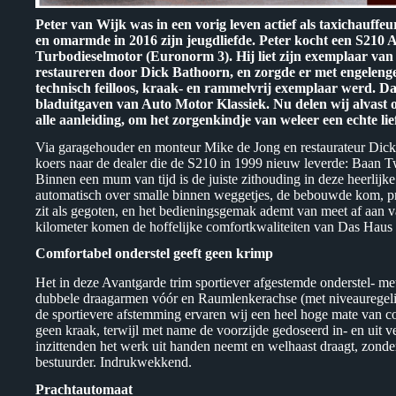
Peter van Wijk was in een vorig leven actief als taxichauffeu
en omarmde in 2016 zijn jeugdliefde. Peter kocht een S210 A
Turbodieselmotor (Euronorm 3). Hij liet zijn exemplaar va
restaureren door Dick Bathoorn, en zorgde er met engeleng
technisch feilloos, kraak- en rammelvrij exemplaar werd. Da
bladuitgaven van Auto Motor Klassiek. Nu delen wij alvast o
alle aanleiding, om het zorgenkindje van weleer een echte li
Via garagehouder en monteur Mike de Jong en restaurateur Dick 
koers naar de dealer die de S210 in 1999 nieuw leverde: Baan Twen
Binnen een mum van tijd is de juiste zithouding in deze heerlij
automatisch over smalle binnen weggetjes, de bebouwde kom, p
zit als gegoten, en het bedieningsgemak ademt van meet af aan v
kilometer komen de hoffelijke comfortkwaliteiten van Das Haus 
Comfortabel onderstel geeft geen krimp
Het in deze Avantgarde trim sportiever afgestemde onderstel- me
dubbele draagarmen vóór en Raumlenkerachse (met niveauregeli
de sportievere afstemming ervaren wij een heel hoge mate van c
geen kraak, terwijl met name de voorzijde gedoseerd in- en uit 
inzittenden het werk uit handen neemt en welhaast draagt, zonder 
bestuurder. Indrukwekkend.
Prachtautomaat