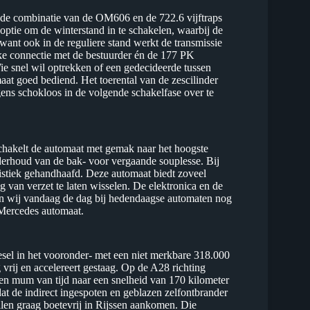
ng: de combinatie van de OM606 en de 722.6 vijftraps
 optie om de winterstand in te schakelen, waarbij de
want ook in de reguliere stand werkt de transmissie
ijke connectie met de bestuurder én de 177 PK
Wie snel wil optrekken of een gedecideerde tussen
maat goed bediend. Het toerental van de zescilinder
ens schokloos in de volgende schakelfase over te
schakelt de automaat met gemak naar het hoogste
nderhoud van de bak- voor vergaande souplesse. Bij
ristiek gehandhaafd. Deze automaat biedt zoveel
g van verzet te laten wisselen. De elektronica en de
zien wij vandaag de dag bij hedendaagse automaten nog
e Mercedes automaat.
sel in het vooronder- met een niet merkbare 318.000
 vrij en accelereert gestaag. Op de A28 richting
n mum van tijd naar een snelheid van 170 kilometer
 dat de indirect ingespoten en geblazen zelfontbrander
llen graag boetevrij in Rijssen aankomen. Die