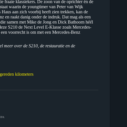
tie fraaie klassiekers. De zoon van de oprichter én de
 staat waarin de youngtimer van Peter van Wijk
 Haus aan zich voorbij heeft zien trekken, kan de
nz en raakt danig onder de indruk. Dat mag als een
, die samen met Mike de Jong en Dick Bathoorn héél
an deze S210 de Next Level E-Klasse zoals Mercedes-
t een voorrecht is om met een Mercedes-Benz
l meer over de S210, de restauratie en de
gereden kilometers
tra.