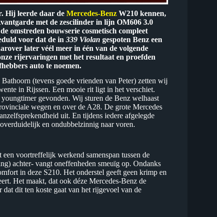
r. Hij leerde daar de
Mercedes-Benz
W210 kennen,
vantgarde met de zescilinder in lijn OM606 3.0
n de omstreden bouwserie cosmetisch compleet
eduld voor dat de in
339 Violan
gespoten Benz een
arover later véél meer in één van de volgende
nze rijervaringen met het resultaat en proefden
efhebbers auto te noemen.
Bathoorn (tevens goede vrienden van Peter) zetten wij
te in Rijssen. Een mooie rit ligt in het verschiet.
ke youngtimer gevonden. Wij sturen de Benz welhaast
rovinciale wegen en over de A28. De grote Mercedes
anzelfsprekendheid uit. En tijdens iedere afgelegde
overduidelijk en ondubbelzinnig naar voren.
t een voortreffelijk werkend samenspan tussen de
ng) achter- vangt oneffenheden smeuïg op. Ondanks
omfort in deze S210. Het onderstel geeft geen krimp en
veert. Het maakt, dat ook déze Mercedes-Benz de
dat dit ten koste gaat van het rijgevoel van de