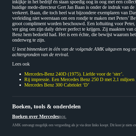
inkijkje in het bedrijf én staan spoedig oog in oog met een collec
huidige mede-directeur Gert Jan Baan is onder de indruk van de
verkeert. Baan, die toch heel wat bijzondere exemplaren van Das
verleiding niet weerstaan om een rondje te maken met Peters’ Be
groot compliment worden beschouwd. Een loftuiting voor Peter
ver ging om zijn daily driver perfect te krijgen. Zij maakten v
Benz hem bedoeld had. Het is een échte, die bewijst waarom he
onderweg te zijn.
U leest binnenkort in één van de volgende AMK uitgaven nog vee
achtergronden van de revival.
Lees ook
Mercedes-Benz 240D (1975). Liefde voor de ‘ster’.
Rij impressie. Een Mercedes Benz 250 D met 2,1 miljoen 
Mercedes Benz 300 Cabriolet ‘D’
Boeken, tools & onderdelen
Boeken over Mercedes
BOL
AMK ontvangt mogelijk een vergoeding als je via deze links koopt. Dit kost je niets ex