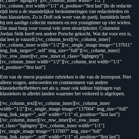
el_class=”lightgrey”][vc_column_inner width=”1/2″]
[vc_column_text width=”1/1″ el_position=”first last”]In de redactie
rijdt leest u de maandelijkse beslommeringen van redactieleden en
hun klassiekers. Zo is Dolf ook weer van de partij. Inmiddels heeft
hij een aardige collectie motoren en een youngtimer op vier wielen.
Dat staat borg voor vooral vele uren sleutelplezier. Columnist
Jordan Strik heeft een andere Porsche gekocht. Wat dat voor een is,
dat lees je vanzelf.[/vc_column_text][/vc_column_inner]
[vc_column_inner width=”1/2″][vc_single_image image=”137011″
img_link_target=”_self” img_size=”full”][/vc_column_inner]
[/vc_row_inner][vc_row_inner el_class=”lightgrey”]
[vc_column_inner width=”1/2″][vc_column_text width=”1/1″
el_position=”first last”]
Een van de meest populaire rubrieken is die van de lezerspost. Niet
alleen vragen, antwoorden en commentaren van andere
klassiekerliefhebbers net als u, maar ook talloze bijdragen van
klassiekers in allerlei landen waarmee het verkeerd is afgelopen.
[/vc_column_text][/vc_column_inner][vc_column_inner
width=”1/2″][vc_single_image image=”137004″ img_size=”full”
img_link_target=”_self” width=”1/1″ el_position=”first last”]
[/vc_column_inner][/vc_row_inner][vc_row_inner
el_class=”lightgrey”][vc_column_inner width=”1/1″]
[vc_single_image image=”137007″ img_size=”full”
img_link_target=”_self” width=”1/1″ el_position=”first last”]