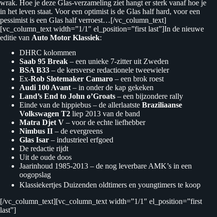
wrak. Hoe je deze Glas-verzameling ziet hangt er sterk vanaf hoe je
in het leven staat. Voor een optimist is de Glas half hard, voor een
pessimist is een Glas half verroest…[/vc_column_text]
[vc_column_text width=”1/1″ el_position=”first last”]In de nieuwe
editie van
Auto Motor Klassiek
:
DHRC kolommen
Saab 95 Break
– een unieke 7-zitter uit Zweden
BSA B33
– de kersverse redactionele tweewieler
Ex-
Rob Slotemaker Camaro
– een brok roest
Audi 100 Avant
– in onder de kap gekeken
Land’s End to John o’Groats
– een bijzondere rally
Einde van de hippiebus – de allerlaatste
Braziliaanse
Volkswagen T2
liep 2013 van de band
Matra Djet V
– voor de echte liefhebber
Nimbus II
– de evergreens
Glas Isar
– industrieel erfgoed
De redactie rijdt
Uit de oude doos
Jaarinhoud 1985-2013 – de nog leverbare AMK’s in een
oogopslag
Klassiekertjes Duizenden oldtimers en youngtimers te koop
[/vc_column_text][vc_column_text width=”1/1″ el_position=”first
last”]