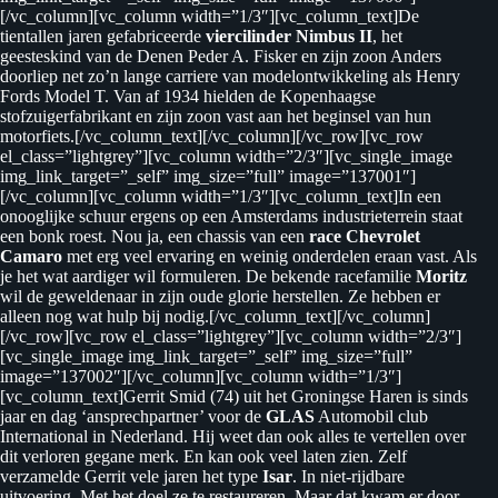
[/vc_column][vc_column width=”1/3″][vc_column_text]De
tientallen jaren gefabriceerde
viercilinder
Nimbus II
, het
geesteskind van de Denen Peder A. Fisker en zijn zoon Anders
doorliep net zo’n lange carriere van modelontwikkeling als Henry
Fords Model T. Van af 1934 hielden de Kopenhaagse
stofzuigerfabrikant en zijn zoon vast aan het beginsel van hun
motorfiets.[/vc_column_text][/vc_column][/vc_row][vc_row
el_class=”lightgrey”][vc_column width=”2/3″][vc_single_image
img_link_target=”_self” img_size=”full” image=”137001″]
[/vc_column][vc_column width=”1/3″][vc_column_text]In een
onooglijke schuur ergens op een Amsterdams industrieterrein staat
een bonk roest. Nou ja, een chassis van een
race Chevrolet
Camaro
met erg veel ervaring en weinig onderdelen eraan vast. Als
je het wat aardiger wil formuleren. De bekende racefamilie
Moritz
wil de geweldenaar in zijn oude glorie herstellen. Ze hebben er
alleen nog wat hulp bij nodig.[/vc_column_text][/vc_column]
[/vc_row][vc_row el_class=”lightgrey”][vc_column width=”2/3″]
[vc_single_image img_link_target=”_self” img_size=”full”
image=”137002″][/vc_column][vc_column width=”1/3″]
[vc_column_text]Gerrit Smid (74) uit het Groningse Haren is sinds
jaar en dag ‘ansprechpartner’ voor de
GLAS
Automobil club
International in Nederland. Hij weet dan ook alles te vertellen over
dit verloren gegane merk. En kan ook veel laten zien. Zelf
verzamelde Gerrit vele jaren het type
Isar
. In niet-rijdbare
uitvoering. Met het doel ze te restaureren. Maar dat kwam er door