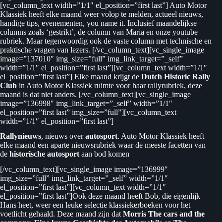
[vc_column_text width=”1/1″ el_position=”first last”] Auto Motor
Klassiek heeft elke maand weer volop te melden, actueel nieuws,
handige tips, evenementen, you name it. Inclusief maandelijkse
columns zoals ‘gestrikt’, de column van Maria en onze youtube
rubriek. Maar tegenwoordig ook de vaste column met technische en
praktische vragen van lezers. [/vc_column_text][vc_single_image
image=”137010″ img_size=”full” img_link_target=”_self”
width=”1/1″ el_position=”first last”][vc_column_text width=”1/1″
el_position=”first last”] Elke maand krijgt de
Dutch Historic Rally
Club
in Auto Motor Klassiek ruimte voor haar rallyrubriek, deze
maand is dat niet anders. [/vc_column_text][vc_single_image
image=”136998″ img_link_target=”_self” width=”1/1″
el_position=”first last” img_size=”full”][vc_column_text
width=”1/1″ el_position=”first last”]
Rallynieuws
, nieuws over
autosport
. Auto Motor Klassiek heeft
elke maand een aparte nieuwsrubriek waar de meeste facetten van
de
historische autosport
aan bod komen
[/vc_column_text][vc_single_image image=”136999″
img_size=”full” img_link_target=”_self” width=”1/1″
el_position=”first last”][vc_column_text width=”1/1″
el_position=”first last”]Ook deze maand heeft Bob, die eigenlijk
Hans heet, weer een leuke selectie klassiekerboeken voor het
voetlicht gehaald. Deze maand zijn dat
Morris The cars and the