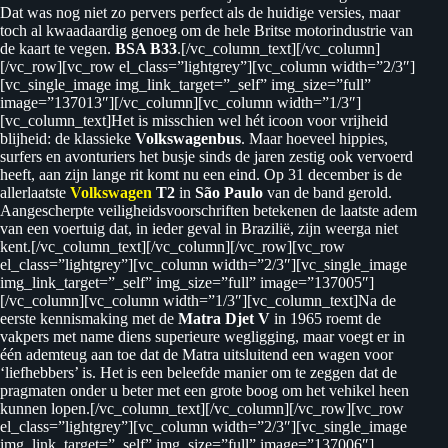
Dat was nog niet zo pervers perfect als de huidige versies, maar
toch al kwaadaardig genoeg om de hele Britse motorindustrie van
de kaart te vegen.
BSA B33
.[/vc_column_text][/vc_column]
[/vc_row][vc_row el_class=”lightgrey”][vc_column width=”2/3″]
[vc_single_image img_link_target=”_self” img_size=”full”
image=”137013″][/vc_column][vc_column width=”1/3″]
[vc_column_text]Het is misschien wel hét icoon voor vrijheid
blijheid: de klassieke
Volkswagenbus
. Maar hoeveel hippies,
surfers en avonturiers het busje sinds de jaren zestig ook vervoerd
heeft, aan zijn lange rit komt nu een eind. Op 31 december is de
allerlaatste
Volkswagen
T2
in
São Paulo
van de band gerold.
Aangescherpte veiligheidsvoorschriften betekenen de laatste adem
van een voertuig dat, in ieder geval in Brazilië, zijn weerga niet
kent.[/vc_column_text][/vc_column][/vc_row][vc_row
el_class=”lightgrey”][vc_column width=”2/3″][vc_single_image
img_link_target=”_self” img_size=”full” image=”137005″]
[/vc_column][vc_column width=”1/3″][vc_column_text]Na de
eerste kennismaking met de
Matra Djet V
in 1965 roemt de
vakpers met name diens superieure wegligging, maar voegt er in
één ademteug aan toe dat de Matra uitsluitend een wagen voor
‘liefhebbers’ is. Het is een beleefde manier om te zeggen dat de
pragmaten onder u beter met een grote boog om het vehikel heen
kunnen lopen.[/vc_column_text][/vc_column][/vc_row][vc_row
el_class=”lightgrey”][vc_column width=”2/3″][vc_single_image
img_link_target=”_self” img_size=”full” image=”137006″]