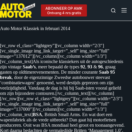
Ga
naar
ABONNEER OP AMK
de
Ontvang 4 nrs gratis
inhoud
Auto Motor Klassiek in februari 2014
[vc_row el_class=”lightgrey”][vc_column width=”2/3″]
[vc_single_image img_link_target=”_self” img_size=”full”
image=”137012″][/vc_column][vc_column width=”1/3″]
[vc_column_text]Als iconische klassiekers uit de autogeschiedenis
zijn vintage
Saab’s
, meer bepaald de types
92
,
93
&
96
, graag
gasten op oldtimerevenementen. De minder courante
Saab 95
break
, door de eigenzinnige Zweedse autobouwer steevast
‘combinatiewagen’ genoemd, werd destijds geprezen om zijn
veelzijdigheid. Vandaag de dag is hij bij Saab-isten vooral geliefd
om zijn bijzondere contouren.[/vc_column_text][/vc_column]
[/vc_row][vc_row el_class=”lightgrey”][vc_column width=”2/3″]
[vc_single_image img_link_target=”_self” img_size=”full”
image=”137000″][/vc_column][vc_column width=”1/3″]
[vc_column_text]
BSA
, British Small Arms. En wat doet een
wapenfabriek als de vrede uitbreekt? Dan gaat hij motorfietsen
produceren. Ooit was BSA mondiaal heel groot en toonaangevend.
Kort daarna bedachten de vermaledijde Britten ‘Management 1.0’.