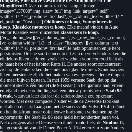
company, Eine kurze Geschichte des Automobils
en
The
Magnificent 7
.[/vc_column_text][vc_single_image
image=”137008″ img_size=”full” img_link_target=”_self”
width=”1/1″ el_position=”first last”][vc_column_text width=”1/1″
el_position=”first last”]
Oldtimers te koop
,
Youngtimers te
koop
,
Klassieke motoren te koop
. Elke maand vindt u in Auto
Motor Klassiek weer duizenden
klassiekers te koop
.
[/vc_column_text][/vc_column_inner][/vc_row_inner][/vc_column]
[vc_column width=”1/3″ el_class=”lightgrey”][vc_column_text
width=”1/1″ el_position=”first last”]Je hebt optimisten en je hebt
pessimisten. De ene soort concentreert zich op vervelende zaken die
eindeloos lijken te duren, zoals het wachten voor een rood licht als
je haast hebt of het kabinet Rutte II. De andere soort concentreert
zich op de leuke zaken die eindeloos lijken te duren. Scandinaviërs
lijken meesters te zijn in het maken van evergreens… leuke dingen
die maar blijven bestaan. In mei 1959 verraste Saab, dat op dat
moment slechts één model (de 93 sedan) in het gamma had, vriend
en vijand met de onthulling van een nieuw prototype: de
Saab 95
break
, waarvan later dat jaar de serieproductie zou opgestart
worden. Met deze compacte 7-zitter wilde de Zweedse fabrikant
niet alleen de strijd aangaan met de succesvolle Volvo PV455 Duett
op het thuisfront, maar ook nieuwe horizonten verkennen op de
exportmarkt. De Saab 92-96 serie hield het honderden jaren vol.
Net overigens als de Deense viercilinder motorfiets, de
Nimbus II
,
het geesteskind van de Denen Peder A. Fisker en zijn zoon Anders.