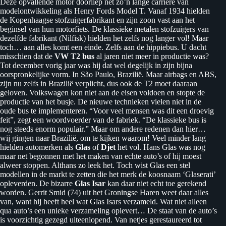
Deze opvallende motor doorliep net zo’n lange carriere van
modelontwikkeling als Henry Fords Model T. Vanaf 1934 hielden
de Kopenhaagse stofzuigerfabrikant en zijn zoon vast aan het
beginsel van hun motorfiets. De klassieke metalen stofzuigers van
dezelfde fabrikant (Nilfisk) hielden het zelfs nog langer vol! Maar
toch… aan alles komt een einde. Zelfs aan de hippiebus. U dacht
misschien dat de
VW T2 bus
al jaren niet meer in productie was?
Tot december vorig jaar was hij dat wel degelijk in zijn bijna
oorspronkelijke vorm. In São Paulo, Brazilië. Maar airbags en ABS,
zijn nu zelfs in Brazilië verplicht, dus ook de T2 moet daaraan
geloven. Volkswagen kon niet aan de eisen voldoen en stopte de
productie van het busje. De nieuwe technieken vielen niet in de
oude bus te implementeren. “Voor veel mensen was dit een droevig
feit”, zegt een woordvoerder van de fabriek. “De klassieke bus is
nog steeds enorm populair.” Maar om andere redenen dan hier…
wij gingen naar Brazilië, om te kijken waarom! Veel minder lang
hielden automerken als
Glas
of
Djet
het vol. Hans Glas was nog
maar net begonnen met het maken van echte auto’s of hij moest
alweer stoppen. Althans zo leek het. Toch wist Glas een stel
modellen in de markt te zetten die het merk de koosnaam ‘Glaserati’
opleverden. De bizarre
Glas Isar
kan daar niet echt toe gerekend
worden. Gerrit Smid (74) uit het Groningse Haren weet daar alles
van, want hij heeft heel wat Glas Isars verzameld. Wat niet alleen
qua auto’s een unieke verzameling oplevert… De staat van de auto’s
is voorzichtig gezegd uiteen­lopend. Van netjes gerestaureerd tot