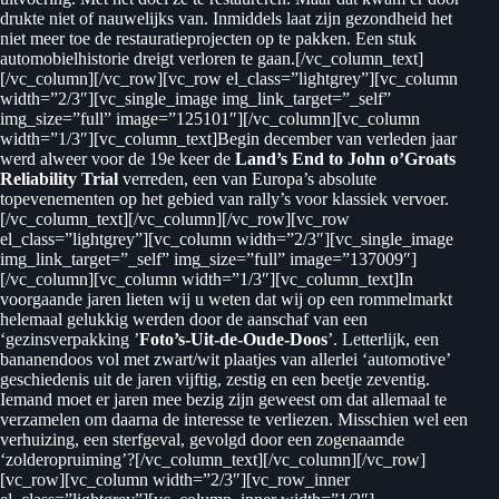
drukte niet of nauwelijks van. Inmiddels laat zijn gezondheid het
niet meer toe de restauratieprojecten op te pakken. Een stuk
automobielhistorie dreigt verloren te gaan.[/vc_column_text]
[/vc_column][/vc_row][vc_row el_class=”lightgrey”][vc_column
width=”2/3″][vc_single_image img_link_target=”_self”
img_size=”full” image=”125101″][/vc_column][vc_column
width=”1/3″][vc_column_text]Begin december van verleden jaar
werd alweer voor de 19e keer de
Land’s End to John o’Groats
Reliability Trial
verreden, een van Europa’s absolute
topevenementen op het gebied van rally’s voor klassiek vervoer.
[/vc_column_text][/vc_column][/vc_row][vc_row
el_class=”lightgrey”][vc_column width=”2/3″][vc_single_image
img_link_target=”_self” img_size=”full” image=”137009″]
[/vc_column][vc_column width=”1/3″][vc_column_text]In
voorgaande jaren lieten wij u weten dat wij op een rommelmarkt
helemaal gelukkig werden door de aanschaf van een
‘gezinsverpakking ’
Foto’s-Uit-de-Oude-Doos
’. Letterlijk, een
bananendoos vol met zwart/wit plaatjes van allerlei ‘automotive’
geschiedenis uit de jaren vijftig, zestig en een beetje zeventig.
Iemand moet er jaren mee bezig zijn geweest om dat allemaal te
verzamelen om daarna de interesse te verliezen. Misschien wel een
verhuizing, een sterfgeval, gevolgd door een zogenaamde
‘zolderopruiming’?[/vc_column_text][/vc_column][/vc_row]
[vc_row][vc_column width=”2/3″][vc_row_inner