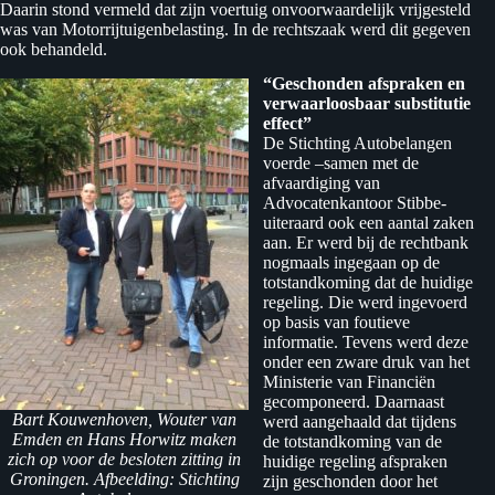
Daarin stond vermeld dat zijn voertuig onvoorwaardelijk vrijgesteld
was van Motorrijtuigenbelasting. In de rechtszaak werd dit gegeven
ook behandeld.
“Geschonden afspraken en
verwaarloosbaar substitutie
effect”
De Stichting Autobelangen
voerde –samen met de
afvaardiging van
Advocatenkantoor Stibbe-
uiteraard ook een aantal zaken
aan. Er werd bij de rechtbank
nogmaals ingegaan op de
totstandkoming dat de huidige
regeling. Die werd ingevoerd
op basis van foutieve
informatie. Tevens werd deze
onder een zware druk van het
Ministerie van Financiën
gecomponeerd. Daarnaast
Bart Kouwenhoven, Wouter van
werd aangehaald dat tijdens
Emden en Hans Horwitz maken
de totstandkoming van de
zich op voor de besloten zitting in
huidige regeling afspraken
Groningen. Afbeelding: Stichting
zijn geschonden door het