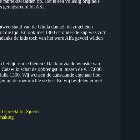
e fabriekswaarden op. Het is een volledig originele
 geregistreerd bij ASI.
tweerstand van de Giulia dankzij de zogeheten
it die tijd. En ook met 1300 cc onder de kap was zo’n
ndanks de kids toch van het ware Alfa gevoel wilden
u het tijd om te bieden? Dat kan via de website van
. Catawiki schat de opbrengst in tussen de € 17.000-
iulia 1300. Wij wensen de aanstaande eigenaar hoe
n uit de roemruchte sixties. En wij twijfelen er niet
 spreekt bij Sjoerd
smaking