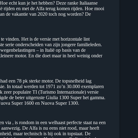
f. Hoe echt kun je het hebben? Deze ranke Italiaanse
lië rijden en met de Alfa terug komen rijden. Hoe mooi
 kan de vakantie van 2020 toch nog worden? De
te vinden. Het is de versie met horizontale lint
ste serie onderscheiden van zijn jongere familieleden.
wegenbelastingen – in Italië op basis van de
leinere motor. En die doet maar in heel weinig onder
ad een 78 pk sterke motor. De topsnelheid lag
sie. In totaal werden tot 1971 zo’n 30.000 exemplaren
 zeer populaire TI (Turismo Internazionale) versie
gde de beter uitgeruste Giulia 1300 Super het gamma.
e Nuova Super 1600 en Nuova Super 1300.
via , is rondom in een welhaast perfecte staat na een
n aanwezig. De Alfa is nu eens niet rood, maar heeft
onheid, maar technisch is hij ook in topstaat. De