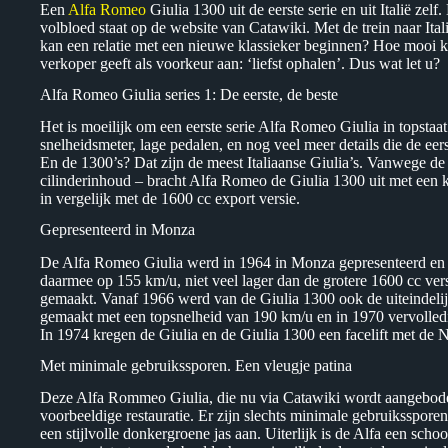
Een
Alfa Romeo
Giulia 1300 uit de eerste serie en uit Italië zel
volbloed staat op de website van Catawiki. Met de trein naar Ita
kan een relatie met een nieuwe klassieker beginnen? Hoe mooi
verkoper geeft als voorkeur aan: ‘liefst ophalen’. Dus wat let u?
Alfa Romeo Giulia series 1: De eerste, de beste
Het is moeilijk om een eerste serie Alfa Romeo Giulia in topstaat 
snelheidsmeter, lage pedalen, en nog veel meer details die de eer
En de 1300’s? Dat zijn de meest Italiaanse Giulia’s. Vanwege de 
cilinderinhoud – bracht Alfa Romeo de Giulia 1300 uit met een k
in vergelijk met de 1600 cc export versie.
Gepresenteerd in Monza
De Alfa Romeo Giulia werd in 1964 in Monza gepresenteerd en h
daarmee op 155 km/u, niet veel lager dan de grotere 1600 cc ver
gemaakt. Vanaf 1966 werd van de Giulia 1300 ook de uiteindelijk
gemaakt met een topsnelheid van 190 km/u en in 1970 vervolledi
In 1974 kregen de Giulia en de Giulia 1300 een facelift met d
Met minimale gebruikssporen. Een vleugje patina
Deze Alfa Rommeo Giulia, die nu via Catawiki wordt aangeboden 
voorbeeldige restauratie. Er zijn slechts minimale gebruiksspore
een stijlvolle donkergroene jas aan. Uiterlijk is de Alfa een scho