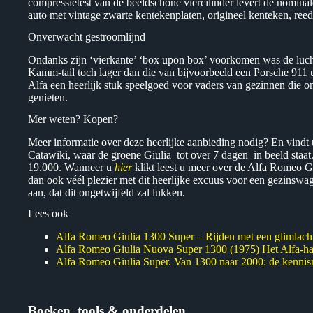
compressietest van de beeldschone viercilinder levert de nominal
auto met vintage zwarte kentekenplaten, origineel kenteken, reeds
Onverwacht gestroomlijnd
Ondanks zijn ‘vierkante’ ‘box upon box’ voorkomen was de luch
Kamm-tail toch lager dan die van bijvoorbeeld een Porsche 911 u
Alfa een heerlijk stuk speelgoed voor vaders van gezinnen die o
genieten.
Mer weten? Kopen?
Meer informatie over deze heerlijke aanbieding nodig? En vindt 
Catawiki, waar de groene Giulia tot over 7 dagen in beeld staat
19.000. Wanneer u
hier
klikt leest u meer over de Alfa Romeo G
dan ook véél plezier met dit heerlijke excuus voor een gezinswage
aan, dat dit ongetwijfeld zal lukken.
Lees ook
Alfa Romeo Giulia 1300 Super – Rijden met een glimlach
Alfa Romeo Giulia Nuova Super 1300 (1975) Het Alfa-hart
Alfa Romeo Giulia Super. Van 1300 naar 2000: de kenni
Boeken, tools & onderdelen