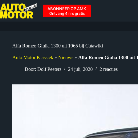
Ga
naar
ABONNEER OP AMK
de
Ontvang 4 nrs gratis
inhoud
Alfa Romeo Giulia 1300 uit 1965 bij Catawiki
Auto Motor Klassiek
»
Nieuws
»
Alfa Romeo Giulia 1300 uit 
Door:
Dolf Peeters
24 juli, 2020
2 reacties