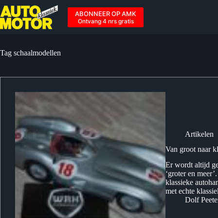
Ga
naar
ABONNEER OP AMK
de
Ontvang 4 nrs gratis
inhoud
Tag
schaalmodellen
Artikelen
Van groot naar k
Er wordt altijd g
‘groter en meer’
klassieke autohan
met echte klass
Dolf Peete