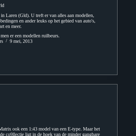
ld
n Laren (Gld). U treft er van alles aan modellen,
bedingen en ander leuks op het gebied van auto's,
art en meer.
men er een modellen ruilbeurs.
rs
9 mei, 2013
 Matrix ook een 1:43 model van een E-type. Maar het
de co9llectie ligt in de hoek van de minder gangbare