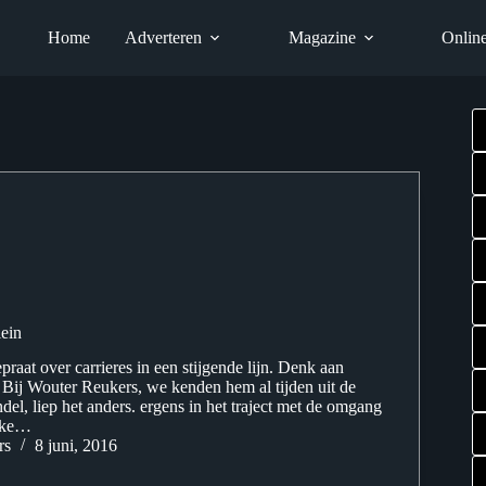
Home
Adverteren
Magazine
Onlin
lein
epraat over carrieres in een stijgende lijn. Denk aan
. Bij Wouter Reukers, we kenden hem al tijden uit de
del, liep het anders. ergens in het traject met de omgang
ieke…
rs
8 juni, 2016