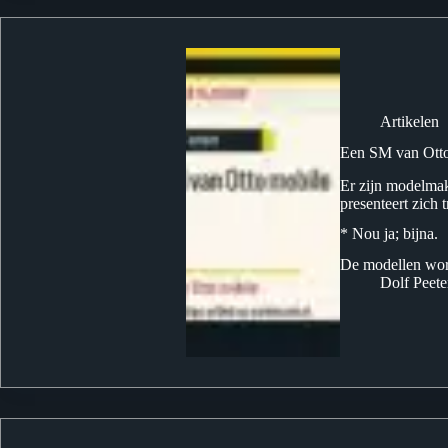
Artikelen
Een SM van Otto
Er zijn modelmak
presenteert zich 
* Nou ja; bijna.
De modellen word
Dolf Peete