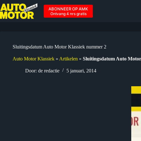
Ga
naar
ABONNEER OP AMK
de
Ontvang 4 nrs gratis
inhoud
Sluitingsdatum Auto Motor Klassiek nummer 2
Auto Motor Klassiek
»
Artikelen
»
Sluitingsdatum Auto Moto
Door:
de redactie
5 januari, 2014