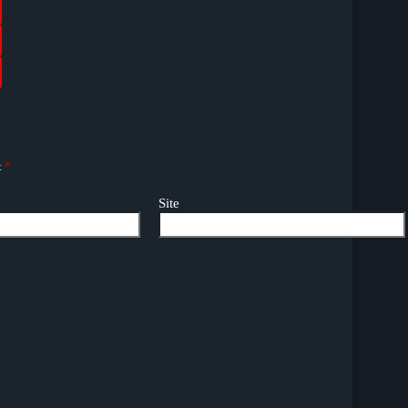
t
*
Site