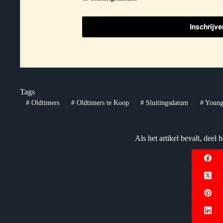
Tags
#
Oldtimers
#
Oldtimers te Koop
#
Sluitingsdatum
#
Young
Als het artikel bevalt, dee