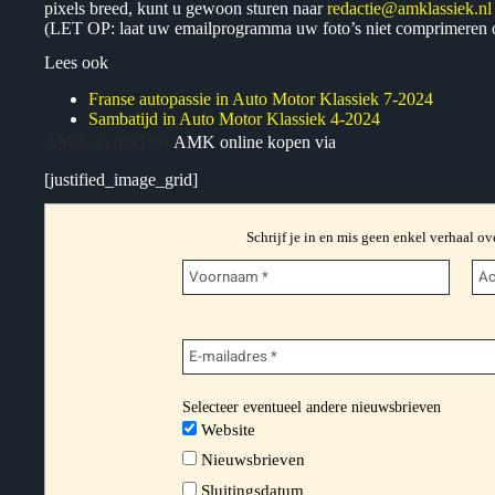
pixels breed, kunt u gewoon sturen naar
redactie@amklassiek.nl
(LET OP: laat uw emailprogramma uw foto’s niet comprimeren o
Lees ook
Franse autopassie in Auto Motor Klassiek 7-2024
Sambatijd in Auto Motor Klassiek 4-2024
AMK op iPad via
AMK online kopen via
[justified_image_grid]
Schrijf je in en mis geen enkel verhaal ov
Selecteer eventueel andere nieuwsbrieven
Website
Nieuwsbrieven
Sluitingsdatum