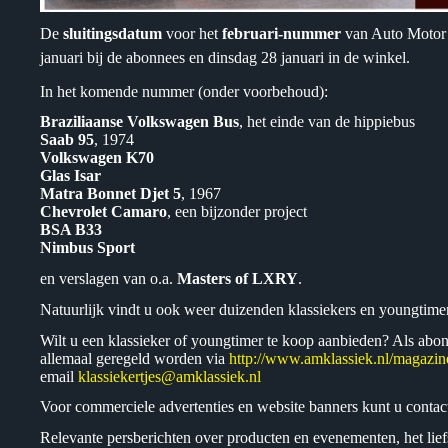
De
sluitingsdatum
voor het
februari-nummer
van Auto Motor K
januari bij de abonnees en dinsdag 28 januari in de winkel.
In het komende nummer (onder voorbehoud):
Braziliaanse Volkswagen Bus
, het einde van de hippiebus
Saab 95
, 1974
Volkswagen K70
Glas Isar
Matra Bonnet Djet 5
, 1967
Chevrolet Camaro
, een bijzonder project
BSA B33
Nimbus Sport
en verslagen van o.a.
Masters of LXRY
.
Natuurlijk vindt u ook weer duizenden klassiekers en youngtime
Wilt u een klassieker of youngtimer te koop aanbieden? Als abon
allemaal geregeld worden via
http://www.amklassiek.nl/magazin
email
klassiekertjes@amklassiek.nl
Voor commerciele advertenties en website banners kunt u cont
Relevante persberichten over producten en evenementen, het lie