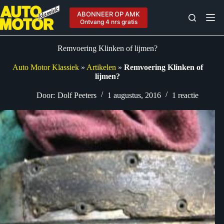
Ga
naar
ABONNEER OP AMK
de
Ontvang 4 nrs gratis
inhoud
Remvoering Klinken of lijmen?
Auto Motor Klassiek
»
Artikelen
»
Remvoering Klinken of
lijmen?
Door:
Dolf Peeters
1 augustus, 2016
1 reactie