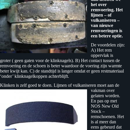
het over
remvoering. Het
lijmen – of
vulkaniseren –
van nieuwe
remvoeringen is
een betere optie.
De voordelen zijn:
A) Het rem
oppervlak is
groter ( geen gaten voor de klinknagels). B) Het contact tussen de
remvoering en de schoen is beter waardoor de voering zijn warmte
beter kwijt kan. C) de standtijd is langer omdat er geen restmateriaal
‘onder’ klinknagelkoppen achterblijft.
Klinken is zelf goed te doen. Lijmen of vulkaniseren moet
aan de
vakman over
gelaten worden.
En pas op met
NOS New Old
Stock –
remschoenen. Het
is al meer dan
eens gebeurd dat