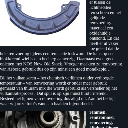
er tussen de
lichtmetalen
remschoen en het
gelijmde
remvoering-
materiaal een
oxidehuidje
ontstond. En dat
heeft er al vaker
toe geleid dat de
hele remvoering tijdens een rem actie loskwam. De kans op een
blokkerend wiel is dan heel erg aanwezig. Daarnaast even goed
opletten met NOS New Old Stock. Vroeger maakten ze remvoering
van Asbest. gebruik dus op zijn minst een goed mondkapje…
Bij het vulkaniseren – het chemisch verlijmen onder verhoogde
temperatuur – van remvoering wordt er onder meer gebruik
gemaakt van thiuram mix die wordt gebruikt als versneller bij het
vulkanisatieproces . Dat spul is op zijn minst huid irriterend.
Besteed het lijmen van remvoering dus altijd uit. Aan het bedrijf
waar wij onze foto’s vandaan haalden bijvoorbeeld.
remmen,
remtrommel,
remvoering,
klinken, lijmen,