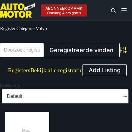
Ga
naar
ABONNEER OP AMK
de
Ontvang 4 nrs gratis
inhoud
Register Categorie
Volvo
Advan
Add Listing
Registers
Bekijk alle registratie
Sorteer op: