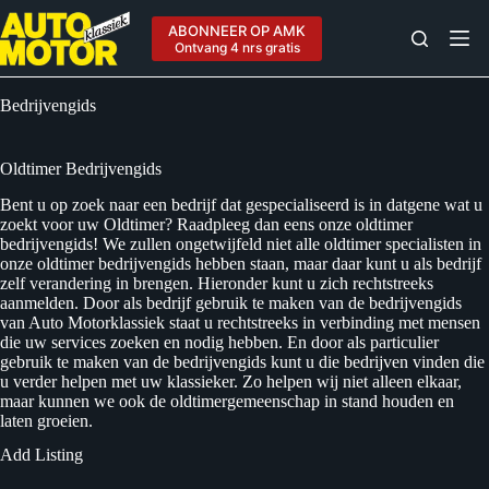
Ga
naar
ABONNEER OP AMK
de
Ontvang 4 nrs gratis
inhoud
Bedrijvengids
Oldtimer Bedrijvengids
Bent u op zoek naar een bedrijf dat gespecialiseerd is in datgene wat u
zoekt voor uw Oldtimer? Raadpleeg dan eens onze oldtimer
bedrijvengids! We zullen ongetwijfeld niet alle oldtimer specialisten in
onze oldtimer bedrijvengids hebben staan, maar daar kunt u als bedrijf
zelf verandering in brengen. Hieronder kunt u zich rechtstreeks
aanmelden. Door als bedrijf gebruik te maken van de bedrijvengids
van Auto Motorklassiek staat u rechtstreeks in verbinding met mensen
die uw services zoeken en nodig hebben. En door als particulier
gebruik te maken van de bedrijvengids kunt u die bedrijven vinden die
u verder helpen met uw klassieker. Zo helpen wij niet alleen elkaar,
maar kunnen we ook de oldtimergemeenschap in stand houden en
laten groeien.
Add Listing