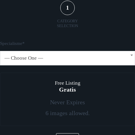
1
CATEGORY
SELECTION
Specialisme
*
— Choose One —
Free Listing
Gratis
Never Expires
6 images allowed.