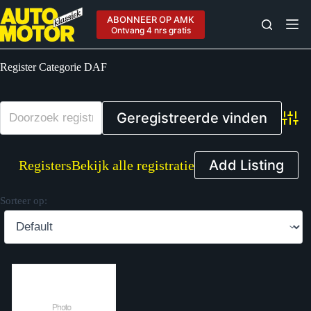
Ga
naar
ABONNEER OP AMK
de
Ontvang 4 nrs gratis
inhoud
Register Categorie
DAF
Advan
Add Listing
Registers
Bekijk alle registratie
Sorteer op: