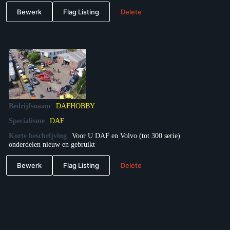
Bewerk
Flag Listing
Delete
Bedrijfsnaam
DAFHOBBY
Specialisme
DAF
Korte beschrijving
Voor U DAF en Volvo (tot 300 serie)
onderdelen nieuw en gebruikt
Bewerk
Flag Listing
Delete