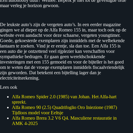
Een autohobby duur? Welnee. Beperk je niet tot de gevestigde orde
maar verleg je horizon gewoon.
De leukste auto’s zijn de vergeten auto’s. In een eerder magazine
gingen we al dieper op de Alfa Romeo 155 in, maar toch ook op de
website even aandacht voor deze schaarse, vergeten youngtimer.
Goede, gekoesterde exemplaren zijn inmiddels met de welbekende
lantaarn te zoeken. Vind je er eentje, sla dan toe. Een Alfa 155 is
een auto die je ontzettend veel rijplezier kan verschaffen voor
sympathieke bedragen. Er gaan geen wereldschokkende
investeringen met een 155 gemoeid en voor de bijteller is het goed
om te weten dat de vroege exemplaren inmiddels fiscaalvriendelijk
zijn geworden. Dat betekent een bijtelling lager dan je
electriciteitsrekening.
Lees ook
Alfa Romeo Spider 2.0 (1985) van Johan. Het Alfa-hart
spreekt.
Alfa Romeo 90 (2.5) Quadrifoglio Oro Iniezione (1987)
Tijdloos model voor Eeltsje
Alfa Romeo Brera 3.2 V6 Q4. Masculiene restauratie in
AMK 4-2025