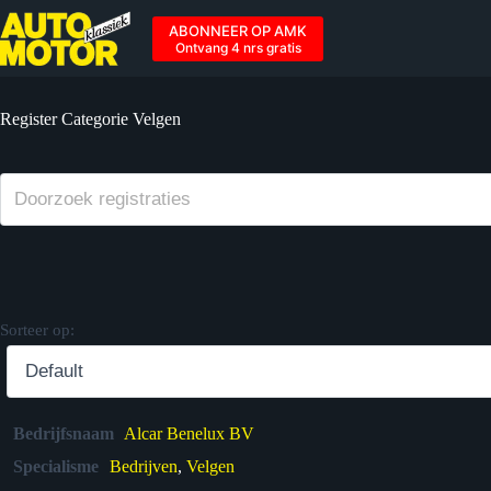
Ga
naar
ABONNEER OP AMK
de
Ontvang 4 nrs gratis
inhoud
Register Categorie
Velgen
Sorteer op:
Bedrijfsnaam
Alcar Benelux BV
Specialisme
Bedrijven
,
Velgen