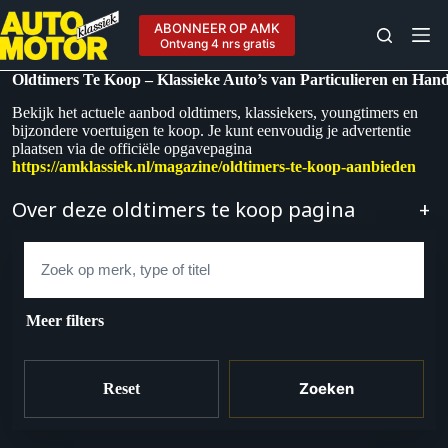
Ga
naar
ABONNEER OP AMK
de
Ontvang 4 nrs gratis
inhoud
Oldtimers Te Koop – Klassieke Auto’s van Particulieren en Han
Bekijk het actuele aanbod oldtimers, klassiekers, youngtimers en
bijzondere voertuigen te koop. Je kunt eenvoudig je advertentie
plaatsen via de officiële opgavepagina
https://amklassiek.nl/magazine/oldtimers-te-koop-aanbieden
Over deze oldtimers te koop pagina
+
Zoek
Meer filters
Zoeken
Reset