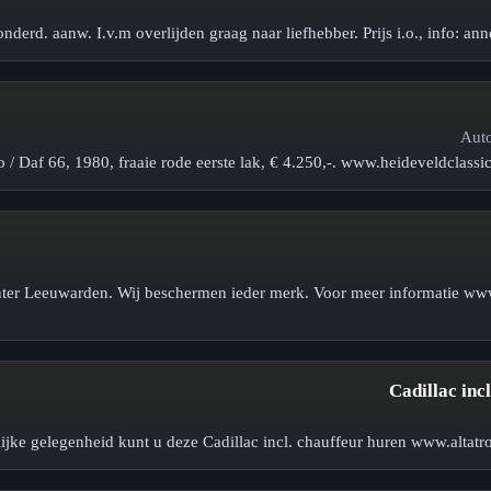
 onderd. aanw. I.v.m overlijden graag naar liefhebber. Prijs i.o., info:
 / Daf 66, 1980, fraaie rode eerste lak, € 4.250,-. www.heideveldclass
center Leeuwarden. Wij beschermen ieder merk. Voor meer informatie ww
Cadillac inc
lijke gelegenheid kunt u deze Cadillac incl. chauffeur huren www.altatr