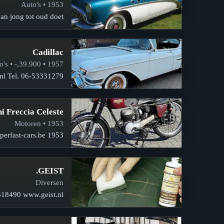
1953 • Auto's
n jong tot oud doet…
Cadillac
1957 • 39.900,- • Auto's
nl Tel. 06-53331279.
i Freccia Celeste
1953 • Motoren
1953 Biachi Freccia Celeste125cc. Alle info op www.superfast-cars.be
GEIST.
Diversen
-318490 www.geist.nl