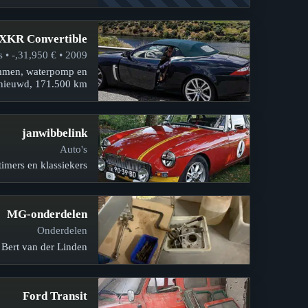
 XKR Convertible
2009 • € 31,950,- • Auto's
remmen, waterpomp en
nieuwd, 171.500 km,…
janwibbelink
Auto's
imers en klassiekers.
MG-onderdelen
Onderdelen
Bert van der Linden.
Ford Transit