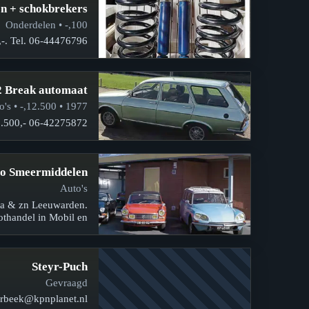
n + schokbrekers
100,- • Onderdelen
. Tel. 06-44476796.
2 Break automaat
1977 • 12.500,- • Auto's
2.500,- 06-42275872.
o Smeermiddelen
Auto's
ga & zn Leeuwarden.
thandel in Mobil en…
Steyr-Puch
Gevraagd
verbeek@kpnplanet.nl