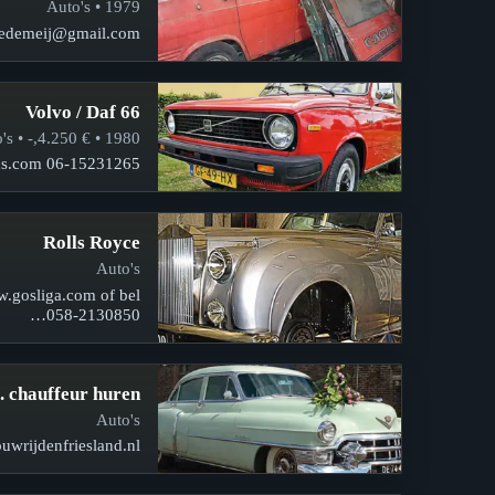
1979 • Auto's
 annedemeij@gmail.com
Volvo / Daf 66
1980 • € 4.250,- • Auto's
ics.com 06-15231265.
Rolls Royce
Auto's
w.gosliga.com of bel
058-2130850…
l. chauffeur huren
Auto's
ouwrijdenfriesland.nl