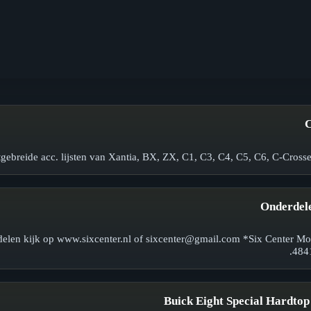
C
tgebreide acc. lijsten van Xantia, BX, ZX, C1, C3, C4, C5, C6, C-Crosse
Onderdele
rdelen kijk op www.sixcenter.nl of sixcenter@gmail.com *Six Center M
484
Buick Eight Special Hardtop