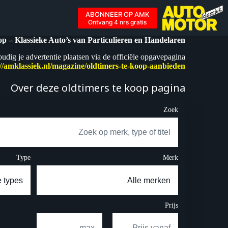
G
naa
ABONNEER OP AMK
d
Ontvang 4 nrs gratis
inhou
p – Klassieke Auto’s van Particulieren en Handelaren
udig je advertentie plaatsen via de officiële opgavepagina
://amklassiek.nl/magazine/oldtimers-te-koop-aanbieden
Over deze oldtimers te koop pagina
Zoek
Type
Merk
Prijs
–