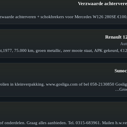
Verzwaarde achtervere
rzwaarde achterveren + schokbrekers voor Mercedes W126 280SE €100,-
Renault 1
t,1977, 75.000 km, groen metallic, zeer mooie staat, APK gekeurd, €1
Sunoc
olien in kleinverpakking. www.gosliga.com of bel 058-2130850 Gosli
Groo
/of onderdelen. Graag alles aanbieden. Tel. 0315-683961. Mailen h.w.