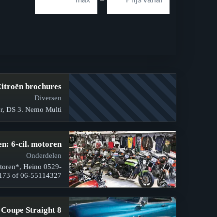
itroën brochures
Diversen
r, DS 3. Nemo Multi…
n: 6-cil. motoren
Onderdelen
otoren*, Heino 0529-
173 of 06-55114327.
 Coupe Straight 8