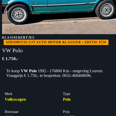
KLASSIEKERTJES
AFKOMSTIG UIT AUTO MOTOR KLASSIEK • EDITIE 0726
VW Polo
€ 1.750,-
Te koop
VW Polo
1992 - 176860 Km - omgeving Leuven.
Vraagprijs € 1.750,- te bespreken. 0032-468468696.
Merk
Type
Volkswagen
Polo
Bouwjaar
Prijs