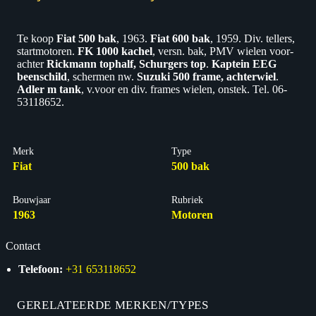
Te koop
Fiat 500 bak
, 1963.
Fiat 600 bak
, 1959. Div. tellers,
startmotoren.
FK 1000 kachel
, versn. bak, PMV wielen voor-
achter
Rickmann tophalf, Schurgers top
.
Kaptein EEG
beenschild
, schermen nw.
Suzuki 500 frame, achterwiel
.
Adler m tank
, v.voor en div. frames wielen, onstek. Tel. 06-
53118652.
Merk
Type
Fiat
500 bak
Bouwjaar
Rubriek
1963
Motoren
Contact
Telefoon:
+31 653118652
GERELATEERDE MERKEN/TYPES