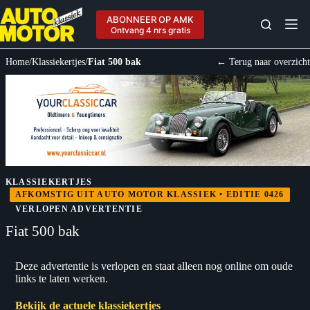
Ga
naar
ABONNEER OP AMK
de
Ontvang 4 nrs gratis
inhoud
Home
/
Klassiekertjes
/
Fiat 500 bak
← Terug naar overzicht
KLASSIEKERTJES
AFKOMSTIG UIT AUTO MOTOR KLASSIEK • EDITIE 0426
VERLOPEN ADVERTENTIE
Fiat 500 bak
Deze advertentie is verlopen en staat alleen nog online om oude
links te laten werken.
Bekijk de actuele klassiekertjes