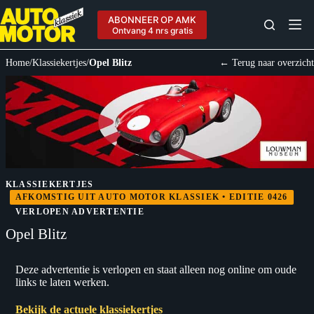
Ga
naar
ABONNEER OP AMK
de
Ontvang 4 nrs gratis
inhoud
Home
/
Klassiekertjes
/
Opel Blitz
← Terug naar overzicht
KLASSIEKERTJES
AFKOMSTIG UIT AUTO MOTOR KLASSIEK • EDITIE 0426
VERLOPEN ADVERTENTIE
Opel Blitz
Deze advertentie is verlopen en staat alleen nog online om oude
links te laten werken.
Bekijk de actuele klassiekertjes