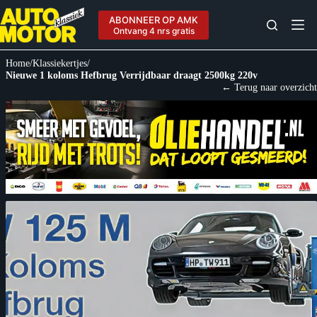
Ga
naar
ABONNEER OP AMK
de
Ontvang 4 nrs gratis
inhoud
Home
/
Klassiekertjes
/
Nieuwe 1 koloms Hefbrug Verrijdbaar draagt 2500kg 220v
← Terug naar overzicht