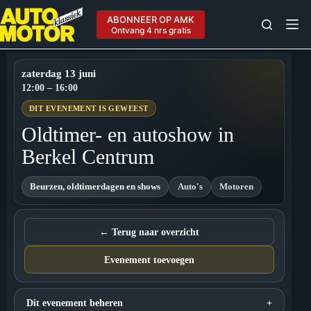
Ga
naar
ABONNEER OP AMK
de
Ontvang 4 nrs gratis
inhoud
zaterdag 13 juni
12:00 – 16:00
DIT EVENEMENT IS GEWEEST
Oldtimer- en autoshow in
Berkel Centrum
Beurzen, oldtimerdagen en shows
Auto's
Motoren
← Terug naar overzicht
Evenement toevoegen
Dit evenement beheren