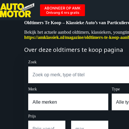
Ga
naar
ABONNEER OP AMK
de
Ontvang 4 nrs gratis
inhoud
Oldtimers Te Koop – Klassieke Auto’s van Particulie
Bekijk het actuele aanbod oldtimers, klassiekers, youngti
https://amklassiek.nl/magazine/oldtimers-te-koop-aan
Over deze oldtimers te koop pagina
Zoek
Merk
Type
Prijs
–