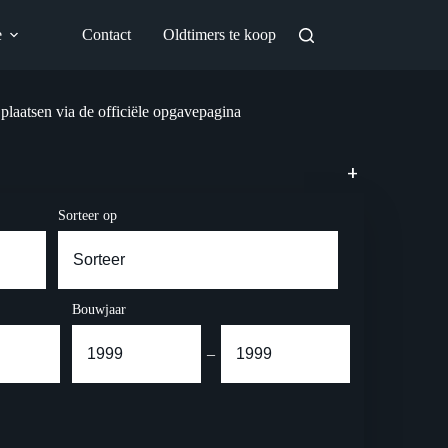
e
Contact
Oldtimers te koop
 plaatsen via de officiële opgavepagina
+
Sorteer op
Bouwjaar
–