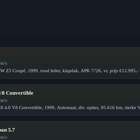
to's
Z3 Coupé, 1999, rood leder, klapdak, APK 7/'26, vr. prijs €12.995,-
V8 Convertible
to's
8 4.0 V8 Convertible, 1999, Automaat, div. opties, 95.616 km, sterk
ban 5.7
to's