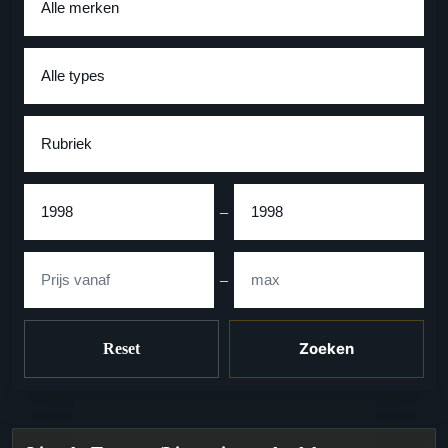
Type
Rubriek
Bouwjaar
–
Prijs
–
Zoeken
Reset