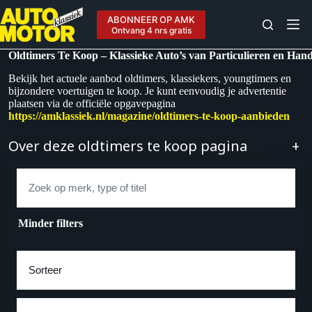
Ga
naar
ABONNEER OP AMK
de
Ontvang 4 nrs gratis
inhoud
Oldtimers Te Koop – Klassieke Auto’s van Particulieren en Han
Bekijk het actuele aanbod oldtimers, klassiekers, youngtimers en
bijzondere voertuigen te koop. Je kunt eenvoudig je advertentie
plaatsen via de officiële opgavepagina
https://amklassiek.nl/magazine/oldtimers-te-koop-aanbieden
Over deze oldtimers te koop pagina
+
Zoek
Minder filters
Sorteer op
Merk