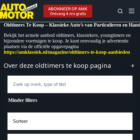
Ga
naar
ABONNEER OP AMK
de
Ontvang 4 nrs gratis
inhoud
Oldtimers Te Koop – Klassieke Auto’s van Particulieren en Han
Bekijk het actuele aanbod oldtimers, klassiekers, youngtimers en
bijzondere voertuigen te koop. Je kunt eenvoudig je advertentie
plaatsen via de officiële opgavepagina
https://amklassiek.nl/magazine/oldtimers-te-koop-aanbieden
Over deze oldtimers te koop pagina
+
Zoek
Minder filters
Sorteer op
Merk