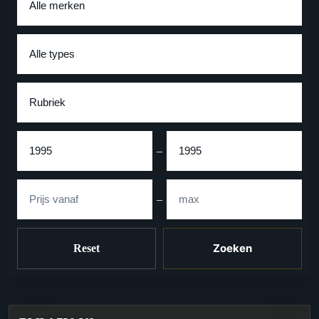
Type
Rubriek
Bouwjaar
–
Prijs
–
Zoeken
Reset