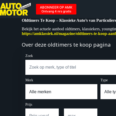
Ga
naar
ABONNEER OP AMK
de
Ontvang 4 nrs gratis
inhoud
Oldtimers Te Koop – Klassieke Auto’s van Particulie
Bekijk het actuele aanbod oldtimers, klassiekers, youngti
https://amklassiek.nl/magazine/oldtimers-te-koop-aan
Over deze oldtimers te koop pagina
Zoek
Merk
Type
Prijs
–