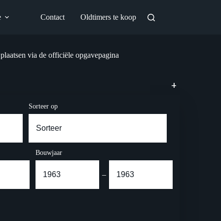
e
Contact
Oldtimers te koop
 plaatsen via de officiële opgavepagina
+
Sorteer op
Bouwjaar
–