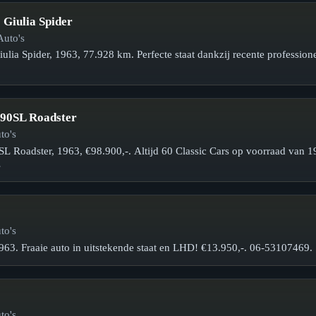
Giulia Spider
Auto's
ia Spider, 1963, 77.928 km. Perfecte staat dankzij recente professionel
90SL Roadster
to's
 Roadster, 1963, €98.900,-. Altijd 60 Classic Cars op voorraad van 
…
to's
963. Fraaie auto in uitstekende staat en LHD! €13.950,-. 06-53107469.
to's