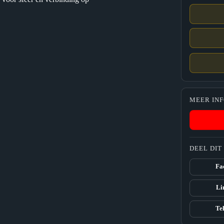
MEER IN
DEEL DI
Fa
Li
Te