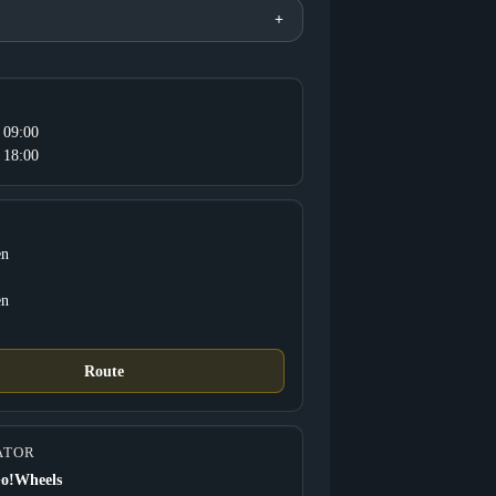
 09:00
 18:00
en
en
Route
ATOR
Go!Wheels