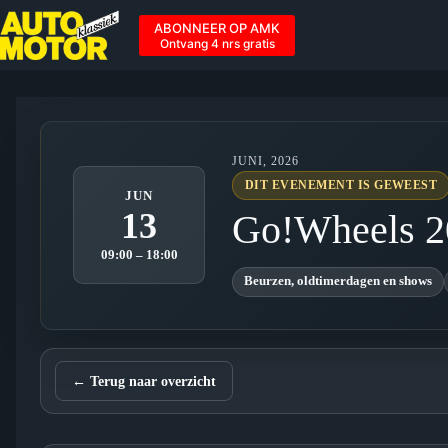
Ga
naar
ABONNEER OP AMK
de
Ontvang 4 nrs gratis
inhoud
JUNI, 2026
DIT EVENEMENT IS GEWEEST
JUN
13
Go!Wheels 2
09:00 – 18:00
Beurzen, oldtimerdagen en shows
← Terug naar overzicht