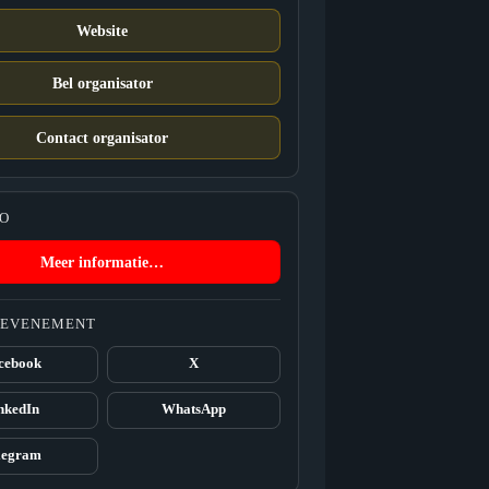
Website
Bel organisator
Contact organisator
FO
Meer informatie…
T EVENEMENT
cebook
X
nkedIn
WhatsApp
legram