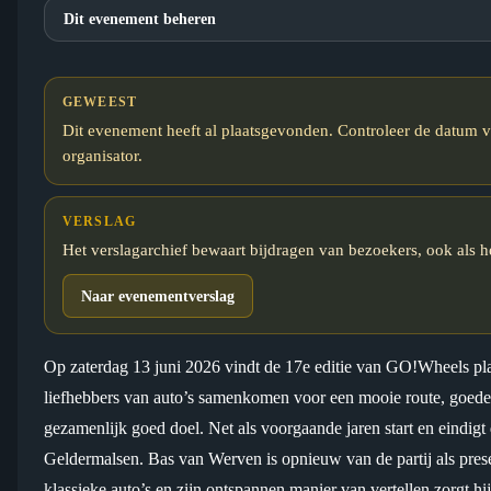
Dit evenement beheren
GEWEEST
Dit evenement heeft al plaatsgevonden. Controleer de datum v
organisator.
VERSLAG
Het verslagarchief bewaart bijdragen van bezoekers, ook als h
Naar evenementverslag
Op zaterdag 13 juni 2026 vindt de 17e editie van GO!Wheels pl
liefhebbers van auto’s samenkomen voor een mooie route, goed
gezamenlijk goed doel. Net als voorgaande jaren start en eindigt
Geldermalsen. Bas van Werven is opnieuw van de partij als prese
klassieke auto’s en zijn ontspannen manier van vertellen zorgt hi