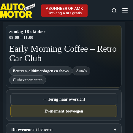
Ga
naar
ABONNEER OP AMK
de
Ontvang 4 nrs gratis
inhoud
zondag 18 oktober
09:00 – 11:00
Early Morning Coffee – Retro
Car Club
Beurzen, oldtimerdagen en shows
Auto's
Clubevenementen
← Terug naar overzicht
Evenement toevoegen
Dit evenement beheren