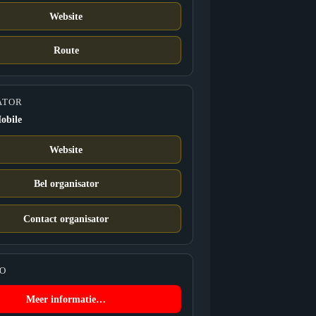
Website
Route
ATOR
obile
Website
Bel organisator
Contact organisator
FO
Meer informatie…