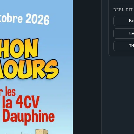
DEEL DI
Fa
Li
Te