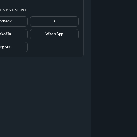
T EVENEMENT
cebook
X
nkedIn
WhatsApp
legram