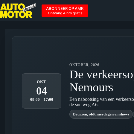
Ga
naar
ABONNEER OP AMK
de
Ontvang 4 nrs gratis
inhoud
OKTOBER, 2026
De verkeerso
OKT
Nemours
04
Een nabootsing van een verkeers
09:00 – 17:00
de snelweg A6.
Beurzen, oldtimerdagen en shows