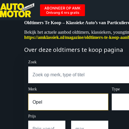
Ga
naar
ABONNEER OP AMK
de
Ontvang 4 nrs gratis
inhoud
Oldtimers Te Koop – Klassieke Auto’s van Particulie
Bekijk het actuele aanbod oldtimers, klassiekers, youngti
https://amklassiek.nl/magazine/oldtimers-te-koop-aan
Over deze oldtimers te koop pagina
Zoek
Merk
Type
Prijs
–