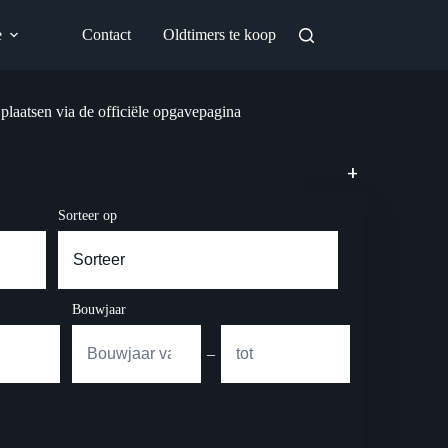
e
Contact
Oldtimers te koop
 plaatsen via de officiële opgavepagina
+
Sorteer op
Bouwjaar
–