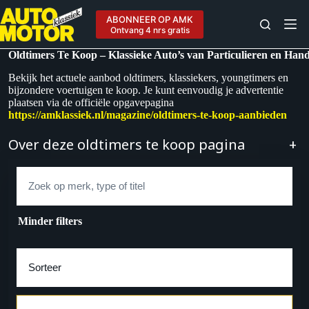
Ga
naar
ABONNEER OP AMK
de
Ontvang 4 nrs gratis
inhoud
Oldtimers Te Koop – Klassieke Auto’s van Particulieren en Han
Bekijk het actuele aanbod oldtimers, klassiekers, youngtimers en
bijzondere voertuigen te koop. Je kunt eenvoudig je advertentie
plaatsen via de officiële opgavepagina
https://amklassiek.nl/magazine/oldtimers-te-koop-aanbieden
Over deze oldtimers te koop pagina
+
Zoek
Minder filters
Sorteer op
Merk