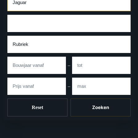
Type
Rubriek
Bouwjaar
–
Prijs
–
Zoeken
Reset