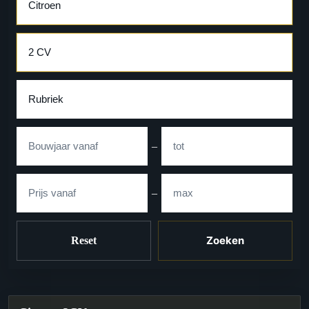
Type
Rubriek
Bouwjaar
–
Prijs
–
Zoeken
Reset