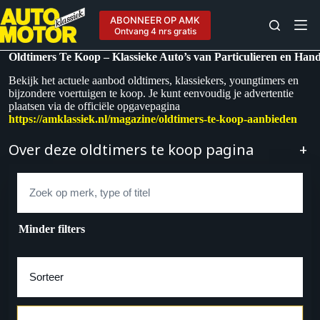
Ga
naar
ABONNEER OP AMK
de
Ontvang 4 nrs gratis
inhoud
Oldtimers Te Koop – Klassieke Auto’s van Particulieren en Han
Bekijk het actuele aanbod oldtimers, klassiekers, youngtimers en
bijzondere voertuigen te koop. Je kunt eenvoudig je advertentie
plaatsen via de officiële opgavepagina
https://amklassiek.nl/magazine/oldtimers-te-koop-aanbieden
Over deze oldtimers te koop pagina
+
Zoek
Minder filters
Sorteer op
Merk