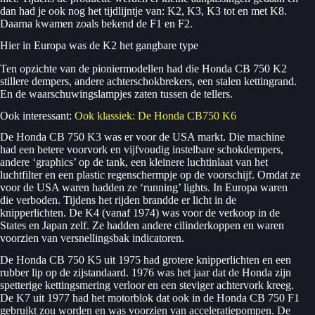
dan had je ook nog het tijdlijntje van: K2, K3, K3 tot en met K8.
Daarna kwamen zoals bekend de F1 en F2.
Hier in Europa was de K2 het gangbare type
Ten opzichte van de pioniermodellen had die Honda CB 750 K2
stillere dempers, andere achterschokbrekers, een stalen kettingrand.
En de waarschuwingslampjes zaten tussen de tellers.
Ook interessant:
Ook klassiek: De Honda CB750 K6
De Honda CB 750 K3 was er voor de USA markt. Die machine
had een betere voorvork en vijfvoudig instelbare schokdempers,
andere ‘graphics’ op de tank, een kleinere luchtinlaat van het
luchtfilter en een plastic regenschermpje op de voorschijf. Omdat ze
voor de USA waren hadden ze ‘running’ lights. In Europa waren
die verboden. Tijdens het rijden brandde er licht in de
knipperlichten. De K4 (vanaf 1974) was voor de verkoop in de
States en Japan zelf. Ze hadden andere cilinderkoppen en waren
voorzien van versnellingsbak indicatoren.
De Honda CB 750 K5 uit 1975 had grotere knipperlichten en een
rubber lip op de zijstandaard. 1976 was het jaar dat de Honda zijn
spetterige kettingsmering verloor en een steviger achtervork kreeg.
De K7 uit 1977 had het motorblok dat ook in de Honda CB 750 F1
gebruikt zou worden en was voorzien van acceleratiepompen. De