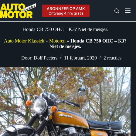
Ga
naar
ABONNEER OP AMK
de
Ontvang 4 nrs gratis
inhoud
Honda CB 750 OHC – K3? Niet de meisjes.
Auto Motor Klassiek
»
Motoren
»
Honda CB 750 OHC – K3?
Niet de meisjes.
Door:
Dolf Peeters
11 februari, 2020
2 reacties