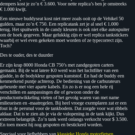
dempers kost je zo’n € 3.600. Voor nette replica’s ben je omstreeks
€ 1.000 kwijt.
Een nieuwe buddyseat kost niet meer zoals ooit op de Vehikel 50
gulden, maar zo’n € 750. Een replicatank zet je al snel € 1.000
terug. Het spuitwerk in de candy kleuren is ook niet elke autospuiter
om de hoek gegeven. Maar gelukkig zijn er wel replica tankstickers
waarbij er wel even gekeken moet worden of ze typecorrect zijn.
Toch?
Des te ouder, des te duurder
Er zijn krap 8000 Honda CB 750’s met zandgegoten carters
gemaakt. Bij de wat latere K0 werd was het luchtfilter van een
gladde, in de bodykleur gespoten kunststof. En had de buddy een
kenmerkend puntje achterop. De bediening van de carburateurs
gebeurde met vier aparte kabels. En zo is er nog een hele rij
verschillen en aanpassingen die of gewoon onder de
productontwikkeling vielen of het gevolg waren van met name
milieueisen en -maatregelen. Bij heel vroege exemplaren zat er een
fout in de persmal voor de tankbodem. Dat zorgde voor wat ribbels
aldaar. Dat is te zien als je via de vulopening in de tank kijkt. Dus
extreem belangrijk. Zo’n tank werd onlangs verkocht voor $ 3.500.
En toen moest hij nog gespoten en bestickerd worden.
Speciaal voor liefhebbers van
klassieke Honda motorfietsen