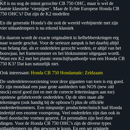
K8 is nu nog de minst gezochte CB 750 OHC, maar is wel de
laatste klassieke ‘vierpijper’. Maar de Echte Europese Honda CB
750 OHC’s? Dat zijn de K2 modellen
En die generatie Honda’s die ooit de wereld verbijsterde met zijn
vier uitlaatdempers is nu erkend klassiek
En daarom wordt de exacte originaliteit in liefhebberskringen erg
naar waarde geschat. Voor de serieuze aanpak is het daarbij altijd
van belang dat, als er onderdelen gezocht worden, er altijd van het
bouwjaar, het framenummer en het bloknummer uitgegaan wordt.
Want een K2 met het plastic remschijfspatbordje van een Honda CB
750 K3? Dat kan natuurlijk niet.
Ook interessant:
Honda CB 750 Hondamatic: Zeldzaam
De onderdelenvoorziening voor deze giganten van toen is erg goed.
Er zijn mondiaal een paar grote aanbieders van NOS (new old
stock) en/of goed (tot en met de correcte letterinslagen aan toe)
opnieuw gefabriceerde onderdelen. Op de sites staan alle
tekeningen (ook handig bij de opbouw!) plus de officiële
onderdeelnummers. Een minpuntje: productietechnisch had Honda
indertijd een enorme voorsprong. Veel onderdelen zijn dan ook in
heel doordachte vormen geperst. En persmallen zijn heel dure
dingen. Voor de Honda CB 750 OHC’s zijn de diverse types
uitlaatdempers nu dus gewoon te koop. En een set originele